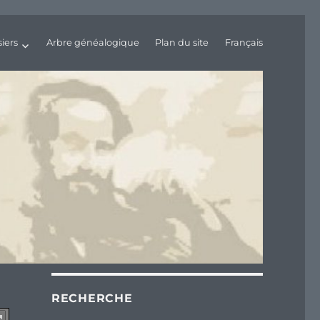
iers
Arbre généalogique
Plan du site
Français
RECHERCHE