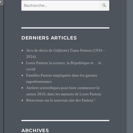
RECHERCH
Recherche
pour :
DERNIERS ARTICLES
Avis de décès de Gil(berte) Tiano Pasteur (1934 –
2024)
Louis Pasteur, la science, la République et… le
covid
Familles Pasteur impliquées dans les guerres
napoléoniennes
Ateliers scientifiques pour bien commencer la
saison 2019, dans les maisons de Louis Pasteur
Bienvenue sur le nouveau site des Pasteur !
ARCHIVES