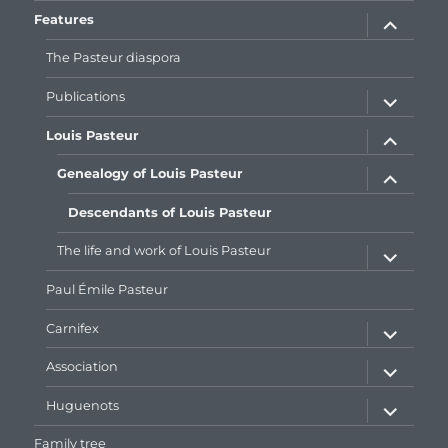
expand
Features
child
menu
The Pasteur diaspora
expand
Publications
child
menu
expand
Louis Pasteur
child
menu
expand
Genealogy of Louis Pasteur
child
menu
Descendants of Louis Pasteur
expand
The life and work of Louis Pasteur
child
menu
Paul Émile Pasteur
expand
Carnifex
child
menu
expand
Association
child
menu
expand
Huguenots
child
menu
Family tree