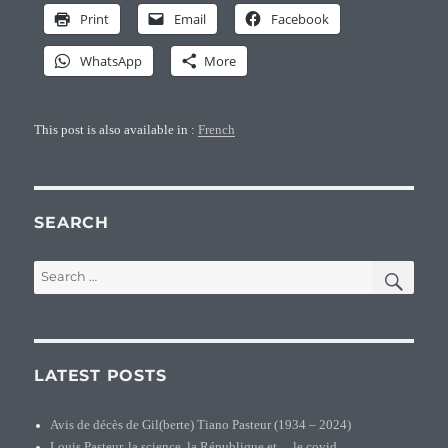
Print
Email
Facebook
WhatsApp
More
This post is also available in :
French
SEARCH
SEA
Search
for:
LATEST POSTS
Avis de décès de Gil(berte) Tiano Pasteur (1934 – 2024)
Louis Pasteur, la science, la République et… le covid