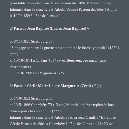
(voir table de déclaration de succession du 10/9/1859 en annexe)
Inhumée dans le cimetière d’Arbois “Jeanne Pasteur décédée à Arbois
le 10/9/1859 à l’âge de 9 ans ½”
2/ Pasteur Jean Baptiste (Lucien Jean Baptiste) //
o: 8/11/1851 Strasbourg 67
“S’engage pendant la guerre mais contracte le fièvre typhoïde” (1870)
(***)
x: 15/10/1874 à Orléans 45 (*) avec
Boutroux Jeanne //
(sans
descendance)
+: 17/10/1908 Les Mignons 45 (*)
3/ Pasteur Cécile Marie Louise Marguerite (Cécile) //
(*)
o: 1/10/1853 Strasbourg 67
+: 23/5/1866 Chambéry 73 (13 ans) Mort de la fièvre typhoïde lors
d’un séjour chez son oncle (***)
Inhumée dans le cimetière d’Arbois avec sa sœur Camille “Ici repose
Cécile Pasteur décédée à Chambéry à l’âge de 12 ans et ½ le 23 mai