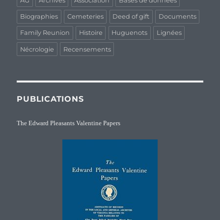
AG
Archives
Association
Bases de données
Biographies
Cemeteries
Deed of gift
Documents
Family Reunion
Histoire
Huguenots
Lignées
Nécrologie
Recensements
PUBLICATIONS
The Edward Pleasants Valentine Papers