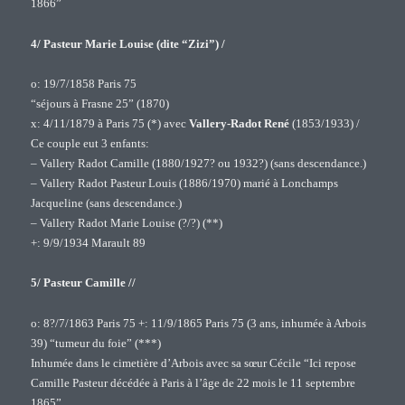
1866”
4/ Pasteur Marie Louise (dite “Zizi”) /
o: 19/7/1858 Paris 75
“séjours à Frasne 25” (1870)
x: 4/11/1879 à Paris 75 (*) avec
Vallery-Radot René
(1853/1933) /
Ce couple eut 3 enfants:
– Vallery Radot Camille (1880/1927? ou 1932?) (sans descendance.)
– Vallery Radot Pasteur Louis (1886/1970) marié à Lonchamps
Jacqueline (sans descendance.)
– Vallery Radot Marie Louise (?/?) (**)
+: 9/9/1934 Marault 89
5/ Pasteur Camille //
o: 8?/7/1863 Paris 75 +: 11/9/1865 Paris 75 (3 ans, inhumée à Arbois
39) “tumeur du foie” (***)
Inhumée dans le cimetière d’Arbois avec sa sœur Cécile “Ici repose
Camille Pasteur décédée à Paris à l’âge de 22 mois le 11 septembre
1865”