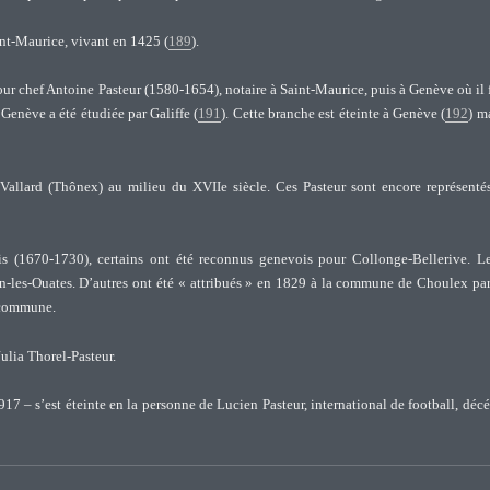
int-Maurice, vivant en 1425 (
189
).
pour chef Antoine Pasteur (1580-1654), notaire à Saint-Maurice, puis à Genève où il 
Genève a été étudiée par Galiffe (
191
). Cette branche est éteinte à Genève (
192
) m
Vallard (Thônex) au milieu du XVIIe siècle. Ces Pasteur sont encore représenté
is (1670-1730), certains ont été reconnus genevois pour Collonge-Bellerive. L
n-les-Ouates. D’autres ont été « attribués » en 1829 à la commune de Choulex pa
e commune.
lia Thorel-Pasteur.
917 – s’est éteinte en la personne de Lucien Pasteur, international de football, déc