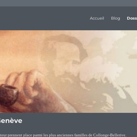
Accueil
Blog
Doss
 Genève
steur prennent place parmi les plus anciennes familles de Collonge-Bellerive.