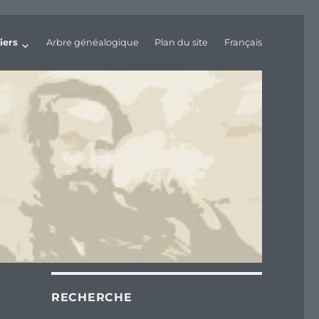
iers
Arbre généalogique
Plan du site
Français
RECHERCHE