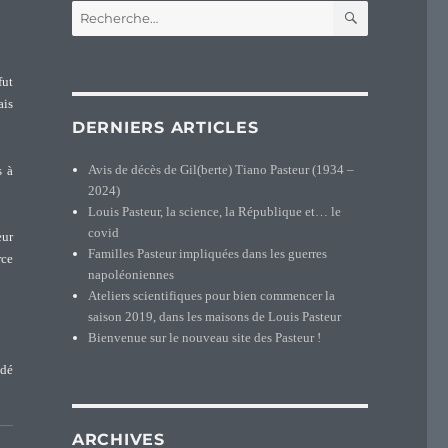
RECHERCH
Recherche
pour :
fut
ais
DERNIERS ARTICLES
Avis de décès de Gil(berte) Tiano Pasteur (1934 –
s à
2024)
Louis Pasteur, la science, la République et… le
covid
eur
Familles Pasteur impliquées dans les guerres
rce
napoléoniennes
Ateliers scientifiques pour bien commencer la
saison 2019, dans les maisons de Louis Pasteur
Bienvenue sur le nouveau site des Pasteur !
édé
ARCHIVES