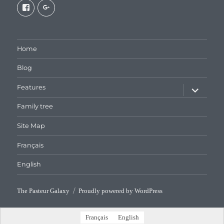
View
View
galaxiepasteur’s
112462204827863790232’s
profile
profile
on
on
Facebook
Google+
Home
Blog
expand
Features
child
menu
Family tree
Site Map
Français
English
The Pasteur Galaxy
Proudly powered by WordPress
Français
English