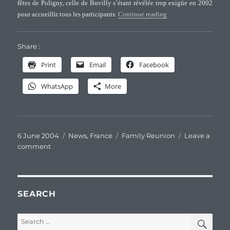
fêtes de Poligny, celle de Buvilly s’étant révélée trop exigüe en 2002
“Quatrième journée ”R
pour accueillir tous les participants.
Continue reading
Share :
Print
Email
Facebook
WhatsApp
More
Posted
Categories
Tags
6 June 2004
News
,
France
Family Reunion
Leave a
on
on
comment
Quatrième
journée
”Retrouvez
vos
SEARCH
Racines”
à
SEA
Search
Poligny