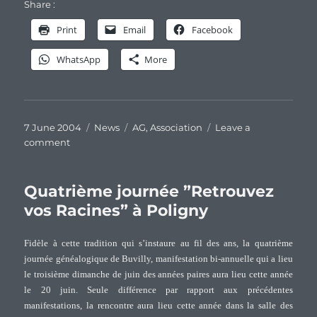
Share :
Print
Email
Facebook
WhatsApp
More
Posted
Categories
Tags
7 June 2004
News
AG
,
Association
Leave a
on
on
comment
Fourth
General
Meeting
Quatrième journée ”Retrouvez
of
vos Racines” à Poligny
the
Association
Fidèle à cette tradition qui s’instaure au fil des ans, la quatrième
of
journée généalogique de Buvilly, manifestation bi-annuelle qui a lieu
Pasteur
le troisième dimanche de juin des années paires aura lieu cette année
families
le 20 juin. Seule différence par rapport aux précédentes
manifestations, la rencontre aura lieu cette année dans la salle des