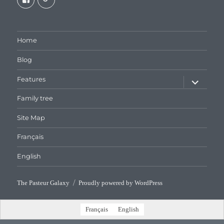
galaxiepasteur’s
112462204827863790232’s
profile
profile
on
on
Facebook
Google+
Home
Blog
expand
Features
child
menu
Family tree
Site Map
Français
English
The Pasteur Galaxy
Proudly powered by WordPress
Français
English