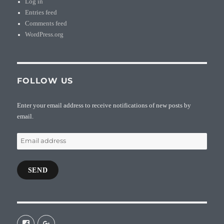
Log in
Entries feed
Comments feed
WordPress.org
FOLLOW US
Enter your email address to receive notifications of new posts by
email.
Email
address
SEND
View
View