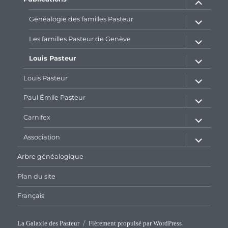
le
sous-
menu
ouvrir
Généalogie des familles Pasteur
le
sous-
menu
ouvrir
Les familles Pasteur de Genève
le
sous-
menu
ouvrir
Louis Pasteur
le
sous-
menu
ouvrir
Louis Pasteur
le
sous-
menu
ouvrir
Paul Émile Pasteur
le
sous-
menu
ouvrir
Carnifex
le
sous-
menu
ouvrir
Association
le
sous-
menu
Arbre généalogique
Plan du site
Français
La Galaxie des Pasteur
Fièrement propulsé par WordPress