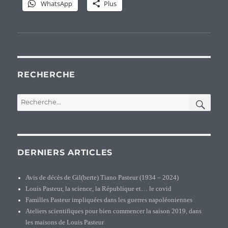
WhatsApp
Plus
RECHERCHE
REC
Recherche
pour :
DERNIERS ARTICLES
Avis de décès de Gil(berte) Tiano Pasteur (1934 – 2024)
Louis Pasteur, la science, la République et… le covid
Familles Pasteur impliquées dans les guerres napoléoniennes
Ateliers scientifiques pour bien commencer la saison 2019, dans
les maisons de Louis Pasteur