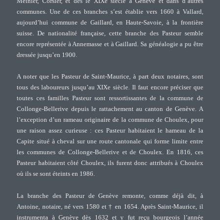
Meinier, Corsier, et dès le XIXe siècle à Genève et dans d’autres
communes. Une de ces branches s’est établie vers 1660 à Vallard,
aujourd’hui commune de Gaillard, en Haute-Savoie, à la frontière
suisse. De nationalité française, cette branche des Pasteur semble
encore représentée à Annemasse et à Gaillard. Sa généalogie a pu être
dressée jusqu’en 1900.
A noter que les Pasteur de Saint-Maurice, à part deux notaires, sont
tous des laboureurs jusqu’au XIXe siècle. Il faut encore préciser que
toutes ces familles Pasteur sont ressortissantes de la commune de
Collonge-Bellerive depuis le rattachement au canton de Genève. A
l’exception d’un rameau originaire de la commune de Choulex, pour
une raison assez curieuse : ces Pasteur habitaient le hameau de la
Capite situé à cheval sur une route cantonale qui forme limite entre
les communes de Collonge-Bellerive et de Choulex. En 1816, ces
Pasteur habitaient côté Choulex, ils furent donc attribués à Choulex
où ils se sont éteints en 1986.
La branche des Pasteur de Genève remonte, comme déjà dit, à
Antoine, notaire, né vers 1580 et † en 1654. Après Saint-Maurice, il
instrumenta à Genève dès 1632 et y fut reçu bourgeois l’année