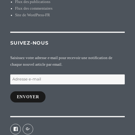
Flux des publications
Flux des commentaires
Site de WordPress-FR
SUIVEZ-NOUS
Saisissez votre adresse e-mail pour recevoir une notification de
chaque nouvel article par email.
Adresse
e-
mail
ENVOYER
Voir
Voir
le
le