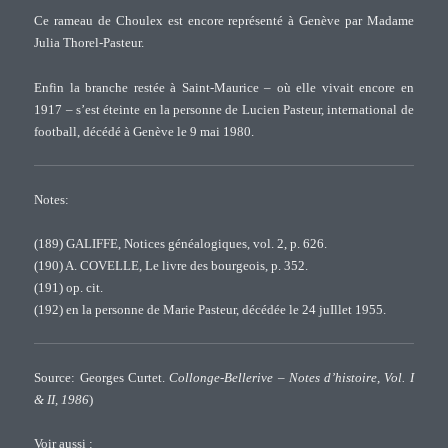
Ce rameau de Choulex est encore représenté à Genève par Madame
Julia Thorel-Pasteur.
Enfin la branche restée à Saint-Maurice – où elle vivait encore en
1917 – s’est éteinte en la personne de Lucien Pasteur, international de
football, décédé à Genève le 9 mai 1980.
Notes:
(189) GALIFFE, Notices généalogiques, vol. 2, p. 626.
(190) A. COVELLE, Le livre des bourgeois, p. 352.
(191) op. cit.
(192) en la personne de Marie Pasteur, décédée le 24 juIllet 1955.
Source: Georges Curtet.
Collonge-Bellerive – Notes d’histoire, Vol. I
& II, 1986
)
Voir aussi :