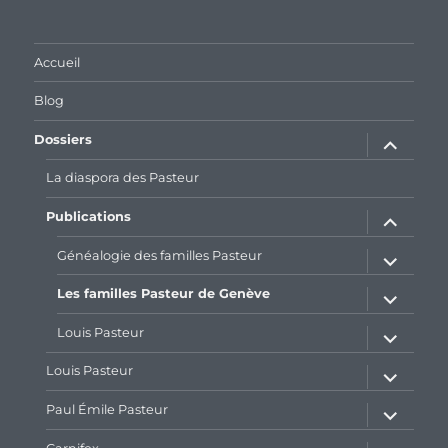
profil
profil
de
de
galaxiepasteur
112462204827863790232
sur
sur
Accueil
Facebook
Google+
Blog
ouvrir
Dossiers
le
sous-
menu
La diaspora des Pasteur
ouvrir
Publications
le
sous-
menu
ouvrir
Généalogie des familles Pasteur
le
sous-
menu
ouvrir
Les familles Pasteur de Genève
le
sous-
menu
ouvrir
Louis Pasteur
le
sous-
menu
ouvrir
Louis Pasteur
le
sous-
menu
ouvrir
Paul Émile Pasteur
le
sous-
menu
ouvrir