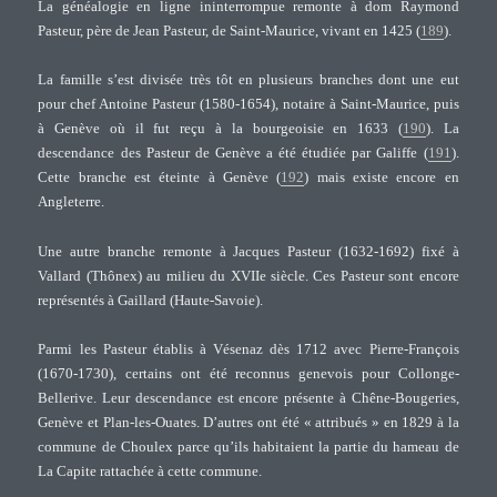
La généalogie en ligne ininterrompue remonte à dom Raymond
Pasteur, père de Jean Pasteur, de Saint-Maurice, vivant en 1425 (
189
).
La famille s’est divisée très tôt en plusieurs branches dont une eut
pour chef Antoine Pasteur (1580-1654), notaire à Saint-Maurice, puis
à Genève où il fut reçu à la bourgeoisie en 1633 (
190
). La
descendance des Pasteur de Genève a été étudiée par Galiffe (
191
).
Cette branche est éteinte à Genève (
192
) mais existe encore en
Angleterre.
Une autre branche remonte à Jacques Pasteur (1632-1692) fixé à
Vallard (Thônex) au milieu du XVIIe siècle. Ces Pasteur sont encore
représentés à Gaillard (Haute-Savoie).
Parmi les Pasteur établis à Vésenaz dès 1712 avec Pierre-François
(1670-1730), certains ont été reconnus genevois pour Collonge-
Bellerive. Leur descendance est encore présente à Chêne-Bougeries,
Genève et Plan-les-Ouates. D’autres ont été « attribués » en 1829 à la
commune de Choulex parce qu’ils habitaient la partie du hameau de
La Capite rattachée à cette commune.