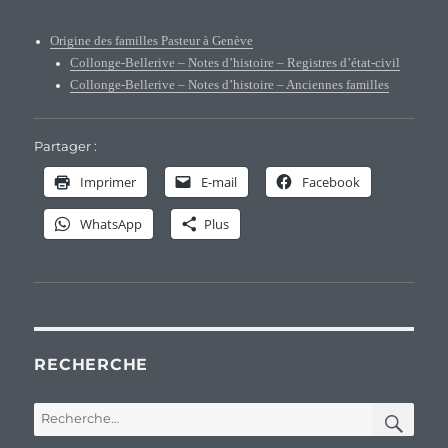
Origine des familles Pasteur à Genève
Collonge-Bellerive – Notes d’histoire – Registres d’état-civil
Collonge-Bellerive – Notes d’histoire – Anciennes familles
Partager :
Imprimer
E-mail
Facebook
WhatsApp
Plus
RECHERCHE
REC
Recherche
pour :