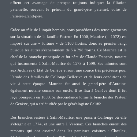
offrent cet avantage de presque toujours indiquer la filiation
paternelle, souvent le prénom du grand-père paternel, voire de
l’arrière-grand-père.
Grâce au rôle de l’impôt bernois, nous possédons des renseignements
sur la situation de la famille Pasteur. En 1550, Maurice († 1572) est
imposé sur une « fortune » de 1100 florins, donc au premier rang,
puisque les autres s’échelonnent de 5 à 798 florins. Ce Maurice est le
chef de la branche principale et fut père de Claude-François, notaire
qui instrumenta à Saint-Maurice de 1573 à 1599. Ses minutes sont
aux Archives d’État de Genève et sont une source très précieuse pour
l’étude des familles de Collonge-Bellerive et de leurs conditions de
vie à cette époque. Maurice fut aussi le grand-père d’Antoine,
également notaire comme son oncle. Il se fixa à Genève dont il fut
reçu bourgeois en 1633. Sa descendance forme la branche des Pasteur
de Genève, qui a été étudiée par le généalogiste Galiffe.
Des branches restées à Saint-Maurice, une passa à Collonge où elle
s’éteignit en 1774, et une autre à Vésenaz. Ces branches eurent des
rameaux qui ont essaimé dans les paroisses voisines : Choulex,