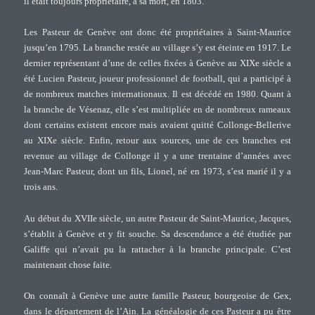
il était toujours propriétaire, à sa mort, en 1803.
Les Pasteur de Genève ont donc été propriétaires à Saint-Maurice
jusqu’en 1795. La branche restée au village s’y est éteinte en 1917. Le
dernier représentant d’une de celles fixées à Genève au XIXe siècle a
été Lucien Pasteur, joueur professionnel de football, qui a participé à
de nombreux matches internationaux. Il est décédé en 1980. Quant à
la branche de Vésenaz, elle s’est multipliée en de nombreux rameaux
dont certains existent encore mais avaient quitté Collonge-Bellerive
au XIXe siècle. Enfin, retour aux sources, une de ces branches est
revenue au village de Collonge il y a une trentaine d’années avec
Jean-Marc Pasteur, dont un fils, Lionel, né en 1973, s’est marié il y a
trois ans.
Au début du XVIIe siècle, un autre Pasteur de Saint-Maurice, Jacques,
s’établit à Genève et y fit souche. Sa descendance a été étudiée par
Galiffe qui n’avait pu la rattacher à la branche principale. C’est
maintenant chose faite.
On connaît à Genève une autre famille Pasteur, bourgeoise de Gex,
dans le département de l’Ain. La généalogie de ces Pasteur a pu être