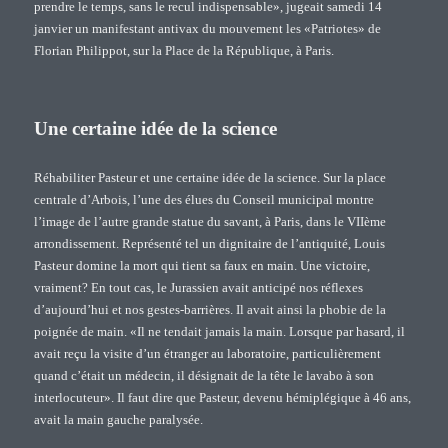
prendre le temps, sans le recul indispensable», jugeait samedi 14
janvier un manifestant antivax du mouvement les «Patriotes» de
Florian Philippot, sur la Place de la République, à Paris.
Une certaine idée de la science
Réhabiliter Pasteur et une certaine idée de la science. Sur la place
centrale d’Arbois, l’une des élues du Conseil municipal montre
l’image de l’autre grande statue du savant, à Paris, dans le VIIème
arrondissement. Représenté tel un dignitaire de l’antiquité, Louis
Pasteur domine la mort qui tient sa faux en main. Une victoire,
vraiment? En tout cas, le Jurassien avait anticipé nos réflexes
d’aujourd’hui et nos gestes-barrières. Il avait ainsi la phobie de la
poignée de main. «Il ne tendait jamais la main. Lorsque par hasard, il
avait reçu la visite d’un étranger au laboratoire, particulièrement
quand c’était un médecin, il désignait de la tête le lavabo à son
interlocuteur». Il faut dire que Pasteur, devenu hémiplégique à 46 ans,
avait la main gauche paralysée.