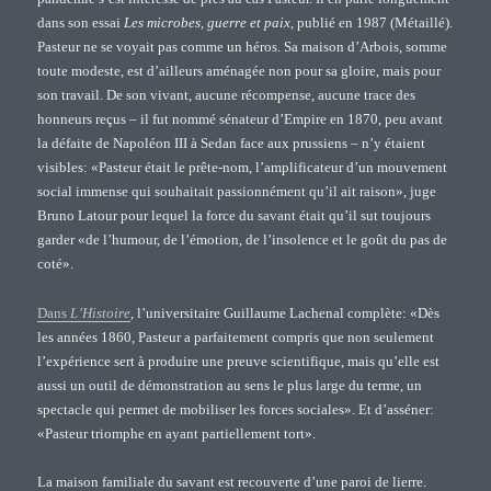
dans son essai
Les microbes, guerre et paix,
publié en 1987 (Métaillé).
Pasteur ne se voyait pas comme un héros. Sa maison d’Arbois, somme
toute modeste, est d’ailleurs aménagée non pour sa gloire, mais pour
son travail. De son vivant, aucune récompense, aucune trace des
honneurs reçus – il fut nommé sénateur d’Empire en 1870, peu avant
la défaite de Napoléon III à Sedan face aux prussiens – n’y étaient
visibles: «Pasteur était le prête-nom, l’amplificateur d’un mouvement
social immense qui souhaitait passionnément qu’il ait raison», juge
Bruno Latour pour lequel la force du savant était qu’il sut toujours
garder «de l’humour, de l’émotion, de l’insolence et le goût du pas de
coté».
Dans
L’Histoire
, l’universitaire Guillaume Lachenal complète: «Dès
les années 1860, Pasteur a parfaitement compris que non seulement
l’expérience sert à produire une preuve scientifique, mais qu’elle est
aussi un outil de démonstration au sens le plus large du terme, un
spectacle qui permet de mobiliser les forces sociales». Et d’asséner:
«Pasteur triomphe en ayant partiellement tort».
La maison familiale du savant est recouverte d’une paroi de lierre.