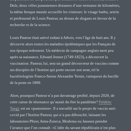
Dole, deux villes jurassiennes distantes d’une trentaine de kilomètres,
la même fresque murale accueille les visiteurs: le visage barbu, serein
et professoral de Louis Pasteur, au dessus de slogans en faveur de la
recherche et de la science.
Louis Pasteur était arrivé enfant à Arbois, vers l’âge de huit ans. Il y
découvre alors toutes les maladies épidémiques que les Français de
son époque redoutent. Un médecin de campagne anglais mort peu
après sa naissance, Edward Jenner (1749-1823), a découvert la
vaccination. Pasteur, lui, sera un grand découvreur de vaccins comme
ses disciples de l’Institut qui porte encore son nom, tel le
bactériologiste Franco-Suisse Alexandre Yersin, vainqueur du bacille
de la peste en 1896.
Alors, pourquoi Pasteur n’a pas davantage profité, depuis 2020, de
cette caisse de résonance qu’aurait du être la pandémie?
Frédéric
Tangy
est un «pasteurien». Il a travaillé sur le projet de vaccin anti-
covid par l’Institut Pasteur, qui n’a pas débouché, laissant les
laboratoires Pfizer, Astra-Zeneca, Moderna ou Janssen prendre
l’avance que l’on connaît: «L’idée du savant républicain n’est plus