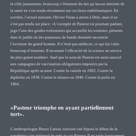
la ville jurassienne, beaucoup s’étonnent du fait qu’aucun ministre de
la santé ne s’est rendu récemment sur ces lieux emblématiques. En
octobre, l’actuel ministre, Olivier Véran a atterri à Dole, mais il ne
s’est pas rendu sur place: «L’exemple de Pasteur est pourtant parlant,
juge l’une des guides-volontaires qui accueille les touristes, présents
dans le jardin où des panneaux de bande dessinée racontent
l’aventure du grand homme. Il n’était pas médecin, ce qui lui valut
beaucoup d’ennemis. Il incarnait l’efficacité de la science au service
du plus grand nombre». Sauf que le nom de Pasteur est aussi associé
aux campagnes de vaccination obligatoires imposées par la
République après sa mort. Contre la variole en 1902. Contre la
diphtérie en 1938. Contre le tétanos en 1940. Contre la polio en
1964…
«Pasteur triomphe en ayant partiellement
tort».
L’anthropologue Bruno Latour, souvent cité depuis le début de la
pandémie s’est intéressé de près au cas Pasteur. Il en parle longuement