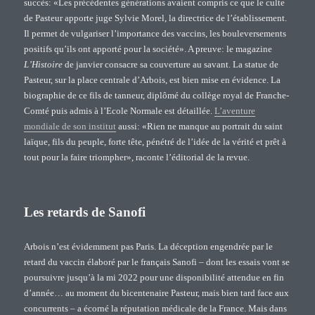
succès: «Les précédentes générations avaient compris ce que le culte
de Pasteur apporte juge Sylvie Morel, la directrice de l’établissement.
Il permet de vulgariser l’importance des vaccins, les bouleversements
positifs qu’ils ont apporté pour la société». A preuve: le magazine
L’Histoire
de janvier consacre sa couverture au savant. La statue de
Pasteur, sur la place centrale d’Arbois, est bien mise en évidence. La
biographie de ce fils de tanneur, diplômé du collège royal de Franche-
Comté puis admis à l’Ecole Normale est détaillée.
L’aventure
mondiale de son institut
aussi: «Rien ne manque au portrait du saint
laïque, fils du peuple, forte tête, pénétré de l’idée de la vérité et prêt à
tout pour la faire triompher», raconte l’éditorial de la revue.
Les retards de Sanofi
Arbois n’est évidemment pas Paris. La déception engendrée par le
retard du vaccin élaboré par le français Sanofi – dont les essais vont se
poursuivre jusqu’à la mi 2022 pour une disponibilité attendue en fin
d’année… au moment du bicentenaire Pasteur, mais bien tard face aux
concurrents – a écorné la réputation médicale de la France. Mais dans