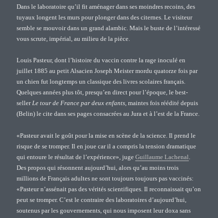
Dans le laboratoire qu’il fit aménager dans ses moindres recoins, des
tuyaux longent les murs pour plonger dans des citernes. Le visiteur
semble se mouvoir dans un grand alambic. Mais le buste de l’intéressé
vous scrute, impérial, au milieu de la pièce.
Louis Pasteur, dont l’histoire du vaccin contre la rage inoculé en
juillet 1885 au petit Alsacien Joseph Meister mordu quatorze fois par
un chien fut longtemps un classique des livres scolaires français.
Quelques années plus tôt, presqu’en direct pour l’époque, le best-
seller
Le tour de France par deux enfants
, maintes fois réédité depuis
(Belin) le cite dans ses pages consacrées au Jura et à l’est de la France.
«Pasteur avait le goût pour la mise en scène de la science. Il prend le
risque de se tromper. Il en joue car il a compris la tension dramatique
qui entoure le résultat de l’expérience», juge
Guillaume Lachenal
.
Des propos qui résonnent aujourd’hui, alors qu’au moins trois
millions de Français adultes ne sont toujours toujours pas vaccinés:
«Pasteur n’assénait pas des vérités scientifiques. Il reconnaissait qu’on
peut se tromper. C’est le contraire des laboratoires d’aujourd’hui,
soutenus par les gouvernements, qui nous imposent leur doxa sans