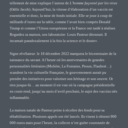
tellement de mise explique l’auteur de
L’homme façonné par les virus
(Odile Jacob). Aujourd’hui, la vitesse d’élaboration d’un vaccin est
essentielle et donc, la mise de fonds initiale. Elle se joue à coup de
milliards d’euros sur la table, comme l’avait bien compris Donald
Trump et comme l’Union européenne et la France ont tardé à réaliser.
Regardez sa maison, son laboratoire: Louis Pasteur tâtonnait. Il
incarnait paradoxalement à la fois la science et le doute».
Signe révélateur: le 18 décembre 2022 marquera le bicentenaire de la
naissance du savant. A l’heure où les anniversaires de grandes
personnalités littéraires (Molière, La Fontaine, Proust, Flaubert…)
scandent la vie culturelle Française, le gouvernement aurait pu
prendre des initiatives pour valoriser son héritage et son oeuvre. Or
rien jusque-là… au moment il est vrai où la campagne présidentielle
en cours rend, jusqu’au mois d’avril prochain, le sujet des vaccins très
inflammable.
La maison natale de Pasteur peine à récolter des fonds pour sa
réhabilitation. Plusieurs appels ont été lancés. Ils visent à obtenir 900
000 euros mais pour l’heure, la collecte n’est guère couronnée de