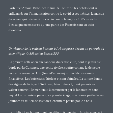
Pasteur et Arbois. Pasteur et le Jura. A l’heure où les débats sont si
enflammés sur l’immunisation contre le covid et ses mérites, la maison
du savant qui découvrit le vaccin contre la rage en 1885 est riche
d’enseignements sur ce qu’une partie des Français sont en train
d’oublier.
Un visiteur de la maison Pasteur à Arbois passe devant un portrait du
scientifique. © Sébastien Bozon/AFP
La preuve: cette ancienne tannerie du centre-ville, dont le jardin est
bordé par la Cuisance, une petite rivière, souffre comme la demeure
natale du savant, à Dole (Jura) d’un manque cruel de ressources
financières. Les boiseries s’étiolent et sont abimées. La toiture donne
des signes de fatigue. L’intérieur, bien préservé, n’est pas mis en
valeur comme il le mériterait, à commencer par le laboratoire dans
lequel Louis Pasteur passait, au premier étage, une bonne partie de ses
journées au milieu de ses fioles, chauffées par un poêle à bois.
La publicité ne fait pourtant pas défaut. A l’entrée d’Arbois, comme à