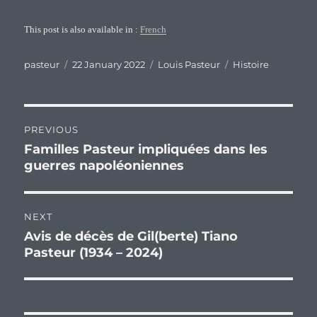
This post is also available in :
French
Author
Posted
Categories
Tags
pasteur
22 January 2022
Louis Pasteur
Histoire
on
Post
PREVIOUS
navigation
Familles Pasteur impliquées dans les
Previous
guerres napoléoniennes
post:
NEXT
Avis de décès de Gil(berte) Tiano
Next
Pasteur (1934 – 2024)
post: