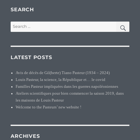
SEARCH
SEA
Search
for:
LATEST POSTS
Avis de décès de Gil(berte) Tiano Pasteur (1934 – 2024)
Louis Pasteur, la science, la République et… le covid
Familles Pasteur impliquées dans les guerres napoléoniennes
Ateliers scientifiques pour bien commencer la saison 2019, dans
les maisons de Louis Pasteur
Welcome to the Pasteurs’ new website !
ARCHIVES