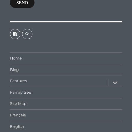
SEND
View
View
galaxiepasteur’s
112462204827863790232’s
profile
profile
on
on
Facebook
Google+
Home
Blog
expand
Features
child
menu
Family tree
Site Map
Français
English