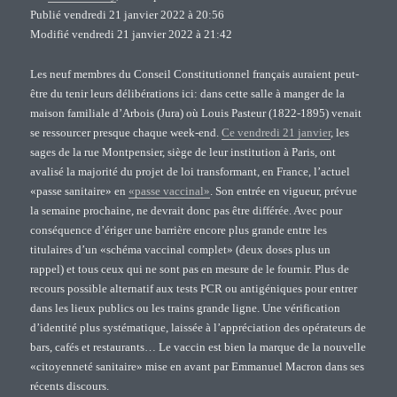
Publié vendredi 21 janvier 2022 à 20:56
Modifié vendredi 21 janvier 2022 à 21:42
Les neuf membres du Conseil Constitutionnel français auraient peut-
être du tenir leurs délibérations ici: dans cette salle à manger de la
maison familiale d’Arbois (Jura) où Louis Pasteur (1822-1895) venait
se ressourcer presque chaque week-end.
Ce vendredi 21 janvier
, les
sages de la rue Montpensier, siège de leur institution à Paris, ont
avalisé la majorité du projet de loi transformant, en France, l’actuel
«passe sanitaire» en
«passe vaccinal»
. Son entrée en vigueur, prévue
la semaine prochaine, ne devrait donc pas être différée. Avec pour
conséquence d’ériger une barrière encore plus grande entre les
titulaires d’un «schéma vaccinal complet» (deux doses plus un
rappel) et tous ceux qui ne sont pas en mesure de le fournir. Plus de
recours possible alternatif aux tests PCR ou antigéniques pour entrer
dans les lieux publics ou les trains grande ligne. Une vérification
d’identité plus systématique, laissée à l’appréciation des opérateurs de
bars, cafés et restaurants… Le vaccin est bien la marque de la nouvelle
«citoyenneté sanitaire» mise en avant par Emmanuel Macron dans ses
récents discours.