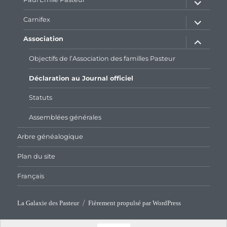
le
sous-
menu
ouvrir
Carnifex
le
sous-
menu
ouvrir
Association
le
sous-
menu
Objectifs de l’Association des familles Pasteur
Déclaration au Journal officiel
Statuts
Assemblées générales
Arbre généalogique
Plan du site
Français
La Galaxie des Pasteur
Fièrement propulsé par WordPress