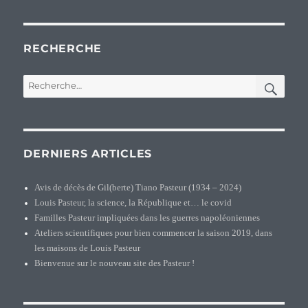
RECHERCHE
REC
Recherche
pour :
DERNIERS ARTICLES
Avis de décès de Gil(berte) Tiano Pasteur (1934 – 2024)
Louis Pasteur, la science, la République et… le covid
Familles Pasteur impliquées dans les guerres napoléoniennes
Ateliers scientifiques pour bien commencer la saison 2019, dans
les maisons de Louis Pasteur
Bienvenue sur le nouveau site des Pasteur !