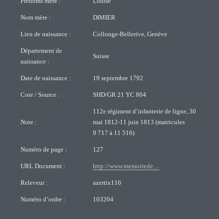
Prénoms mère :
Louise
Nom mère :
DIMIER
Lieu de naissance :
Collonge-Bellerive, Genève
Département de
Suisse
naissance :
Date de naissance :
19 septembre 1792
Cote / Source :
SHD/GR 21 YC 804
112e régiment d’infanterie de ligne, 30
Note :
mai 1812-11 juin 1813 (matricules
9 717 à 11 516)
Numéro de page :
127
URL Document :
http://www.memoirede…
Releveur :
azertix116
Numéro d’ordre :
103204