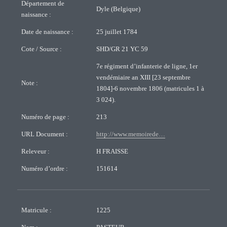
Département de
Dyle (Belgique)
naissance :
Date de naissance :
25 juillet 1784
Cote / Source :
SHD/GR 21 YC 59
7e régiment d’infanterie de ligne, 1er
vendémiaire an XIII [23 septembre
Note :
1804]-6 novembre 1806 (matricules 1 à
3 024).
Numéro de page :
213
URL Document :
http://www.memoirede…
Releveur :
H FRAISSE
Numéro d’ordre :
151614
Matricule :
1225