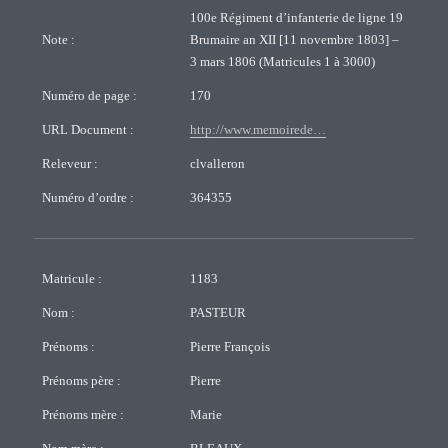
100e Régiment d’infanterie de ligne 19
Note :
Brumaire an XII [11 novembre 1803] –
3 mars 1806 (Matricules 1 à 3000)
Numéro de page :
170
URL Document :
http://www.memoirede…
Releveur :
clvalleron
Numéro d’ordre :
364355
Matricule :
1183
Nom :
PASTEUR
Prénoms :
Pierre François
Prénoms père :
Pierre
Prénoms mère :
Marie