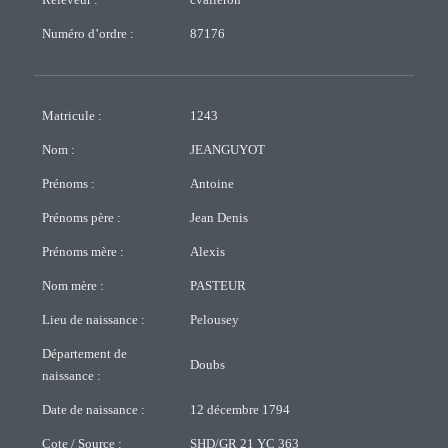
Releveur :
cvalleron
Numéro d’ordre :
87176
Matricule :
1243
Nom :
JEANGUYOT
Prénoms :
Antoine
Prénoms père :
Jean Denis
Prénoms mère :
Alexis
Nom mère :
PASTEUR
Lieu de naissance :
Pelousey
Département de
Doubs
naissance :
Date de naissance :
12 décembre 1794
Cote / Source :
SHD/GR 21 YC 363