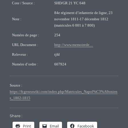
Cote / Source :
SHD/GR 21 YC 648
84e régiment d’infanterie de ligne, 23
Note :
novembre 1811-17 décembre 1812
(matricules 6 001 à 7 800)
Numéro de page :
254
URL Document :
http://www.memoirede…
Releveur :
tjfd
Numéro d’ordre :
607924
Source :
https://fr.geneawiki.com/index.php/Matricules_Napol%C3%A9onien
s_1802-1815
Share :
Print
Email
Facebook