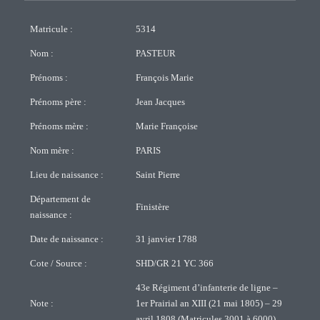
Matricule :
5314
Nom :
PASTEUR
Prénoms :
François Marie
Prénoms père :
Jean Jacques
Prénoms mère :
Marie Françoise
Nom mère :
PARIS
Lieu de naissance :
Saint Pierre
Département de
Finistère
naissance :
Date de naissance :
31 janvier 1788
Cote / Source :
SHD/GR 21 YC 366
43e Régiment d’infanterie de ligne –
Note :
1er Prairial an XIII (21 mai 1805) – 29
avril 1808 (Matricules 3001 à 6000)