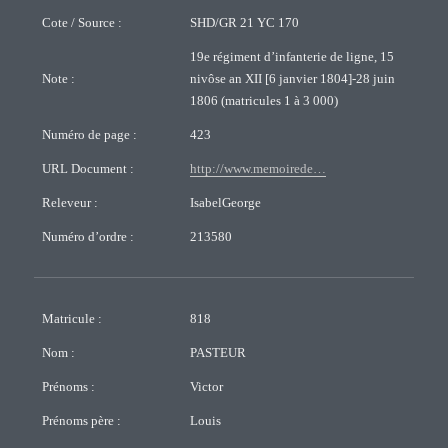
Cote / Source :
SHD/GR 21 YC 170
19e régiment d’infanterie de ligne, 15
Note :
nivôse an XII [6 janvier 1804]-28 juin
1806 (matricules 1 à 3 000)
Numéro de page :
423
URL Document :
http://www.memoirede…
Releveur :
IsabelGeorge
Numéro d’ordre :
213580
Matricule :
818
Nom :
PASTEUR
Prénoms :
Victor
Prénoms père :
Louis