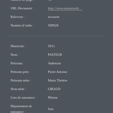
URL Document :
http://www.memoirede…
Releveur :
tecouere
Numéro d’ordre :
509926
Matricule :
5911
Nom :
PASTEUR
Prénoms :
Ambroise
Prénoms père :
Pierre Antoine
Prénoms mère :
Marie Thérèse
Nom mère :
GIRAUD
Lieu de naissance :
Plénise
Département de
Jura
naissance :