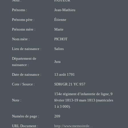
Nom :
PASTEUR
Prénoms :
Jean-Mathieu
Prénoms père :
Étienne
Prénoms mère :
Marie
Nom mère :
PICHOT
Lieu de naissance :
Salins
Département de
Jura
naissance :
Date de naissance :
13 août 1791
Cote / Source :
SDH/GR 21 YC 957
154e régiment d’infanterie de ligne, 9
Note :
février 1813-19 mars 1813 (matricules
1 à 3 000).
Numéro de page :
209
URL Document :
http://www.memoirede…