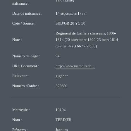
Taro (Italie)
naissance :
Date de naissance :
14 septembre 1787
Cote / Source :
SHD/GR 20 YC 50
Régiment de fusiliers chasseurs, 1806-
Note :
1814 (20 novembre 1809-23 mars 1814
(matricules 3 667 à 7 630)
Numéro de page :
94
URL Document :
http://www.memoirede…
Releveur :
gigaber
Numéro d’ordre :
320891
Matricule :
10194
Nom :
TERDIER
Prénoms :
Jacques