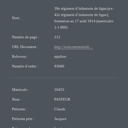
39e régiment d’infanterie de ligne,(ex-
42e régiment d’infanterie de ligne),
Note :
formation au 17 août 1814 (matricules
1-1 800)
Numéro de page :
212
URL Document :
http://www.memoirede…
Releveur :
mjulien
Numéro d’ordre :
93680
Matricule :
10455
Nom :
PASTEUR
Prénoms :
Claude
Prénoms père :
Jacques