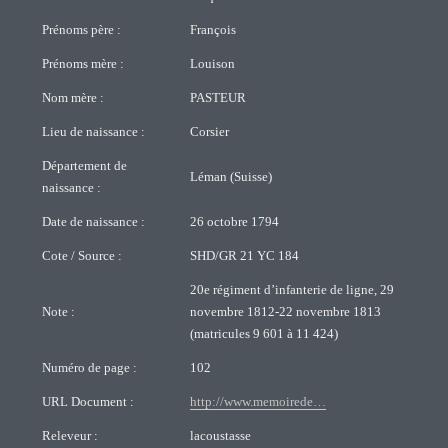
Prénoms père :
François
Prénoms mère :
Louison
Nom mère :
PASTEUR
Lieu de naissance :
Corsier
Département de
Léman (Suisse)
naissance :
Date de naissance :
26 octobre 1794
Cote / Source :
SHD/GR 21 YC 184
20e régiment d’infanterie de ligne, 29
Note :
novembre 1812-22 novembre 1813
(matricules 9 601 à 11 424)
Numéro de page :
102
URL Document :
http://www.memoirede…
Releveur :
lacoustasse