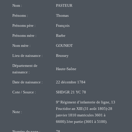
Nom :
PASTEUR
Prénoms :
Thomas
Prénoms père :
François
Prénoms mère :
Barbe
Nom mère :
GOUNIOT
Lieu de naissance :
Brussey
Département de
Haute-Saône
naissance :
Date de naissance :
22 décembre 1784
Cote / Source :
SHD/GR 21 YC 78
9° Régiment d’infanterie de ligne, 13
Fructidor an XIII (31 août 1805)-28
Note :
janvier 1810 matricules 3601 à
6600).1ère partie (3601 à 5100).
Numéro de page :
78