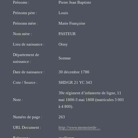
Prénoms :
Pierre Jean Baptiste
Prénoms père :
Louis
Prénoms mère :
Marie Françoise
Nom mère :
PASTEUR
Lieu de naissance :
Oissy
Département de
Somme
naissance :
Date de naissance :
30 décembre 1786
Cote / Source :
SHD/GR 21 YC 343
39e régiment d’infanterie de ligne, 11
Note :
mai 1806-3 mai 1808 (matricules 3 001
à 4 800).
Numéro de page :
263
URL Document :
http://www.memoirede…