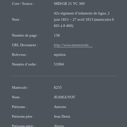
Cote / Source :
SHD/GR 21 YC 360
42e régiment d’infanterie de ligne, 2
Note :
juin 1811 – 27 avril 1813 (matricules 6
601 à 8 400)
Numéro de page :
158
URL Document :
http://www.memoirede…
Releveur :
mjulien
Numéro d’ordre :
51994
Matricule :
8255
Nom :
JEANGUYOT
Prénoms :
Antoine
Prénoms père :
Jean Denis
Prénoms mère :
Alexis