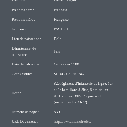
Prénoms :
Pierre François
Prénoms père :
François
Prénoms mère :
Françoise
Nom mère :
PASTEUR
Lieu de naissance :
Dole
Département de
Jura
naissance :
Date de naissance :
1er janvier 1780
Cote / Source :
SHD/GR 21 YC 642
82e régiment d’infanterie de ligne, 1er
et 2e bataillons d’élite, 6 prairial an
Note :
XIII [26 mai 1805]-25 janvier 1809
(matricules 1 à 2 672).
Numéro de page :
530
URL Document :
http://www.memoirede…