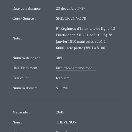
Date de naissance :
23 décembre 1787
Cote / Source :
SHD/GR 21 YC 78
9° Régiment d’infanterie de ligne, 13
Fructidor an XIII (31 août 1805)-28
Note :
janvier 1810 matricules 3601 à
6600).1ère partie (3601 à 5100).
Numéro de page :
389
URL Document :
http://www.memoirede…
Releveur :
tecouere
Numéro d’ordre :
511790
Matricule :
2645
Nom :
THEVENON