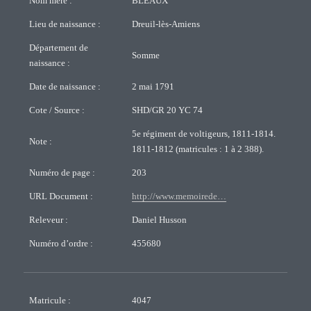
Nom mère :
BLEAUX
Lieu de naissance :
Dreuil-lès-Amiens
Département de
Somme
naissance :
Date de naissance :
2 mai 1791
Cote / Source :
SHD/GR 20 YC 74
5e régiment de voltigeurs, 1811-1814.
Note :
1811-1812 (matricules : 1 à 2 388).
Numéro de page :
203
URL Document :
http://www.memoirede…
Releveur :
Daniel Husson
Numéro d’ordre :
455680
Matricule :
4047