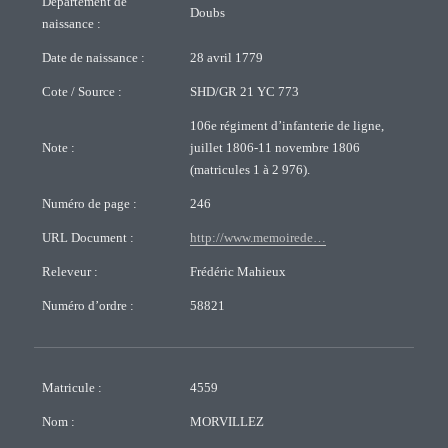
Département de
Doubs
naissance :
Date de naissance :
28 avril 1779
Cote / Source :
SHD/GR 21 YC 773
106e régiment d’infanterie de ligne,
Note :
juillet 1806-11 novembre 1806
(matricules 1 à 2 976).
Numéro de page :
246
URL Document :
http://www.memoirede…
Releveur :
Frédéric Mahieux
Numéro d’ordre :
58821
Matricule :
4559
Nom :
MORVILLEZ