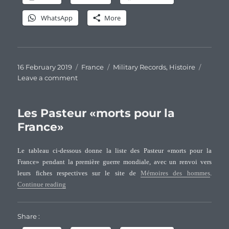
WhatsApp
More
Posted
Categories
Tags
16 February 2019
France
Military Records
,
Histoire
on
on
Leave a comment
Familles
Pasteur
impliquées
Les Pasteur «morts pour la
dans
France»
les
guerres
Le tableau ci-dessous donne la liste des Pasteur «morts pour la
napoléoniennes
France» pendant la première guerre mondiale, avec un renvoi vers
leurs fiches respectives sur le site de
Mémoires des hommes
.
“Les Pasteur «morts pour la France»”
Continue reading
Share :