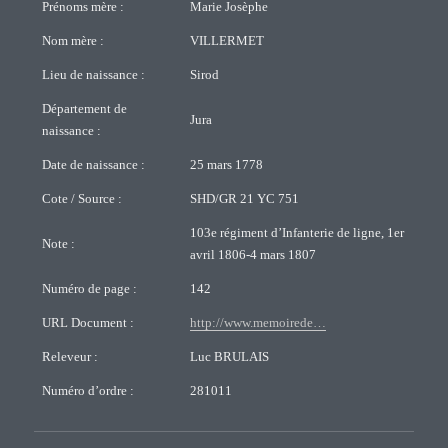
Prénoms mère :
Marie Josèphe
Nom mère :
VILLERMET
Lieu de naissance :
Sirod
Département de
Jura
naissance :
Date de naissance :
25 mars 1778
Cote / Source :
SHD/GR 21 YC 751
103e régiment d’Infanterie de ligne, 1er
Note :
avril 1806-4 mars 1807
Numéro de page :
142
URL Document :
http://www.memoirede…
Releveur :
Luc BRULAIS
Numéro d’ordre :
281011