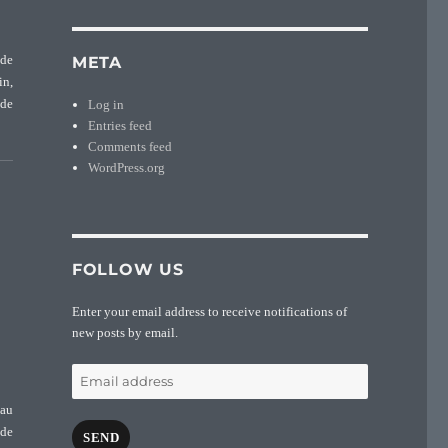
META
 de
in,
Log in
 de
Entries feed
patronyme Pasteur (1336)”
Comments feed
WordPress.org
FOLLOW US
Enter your email address to receive notifications of
new posts by email.
Email
address
 au
 de
SEND