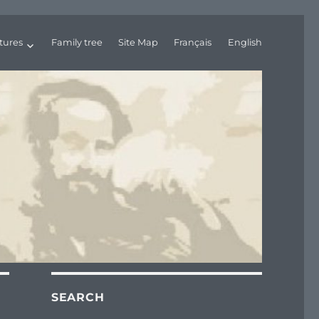
tures
Family tree
Site Map
Français
English
SEARCH