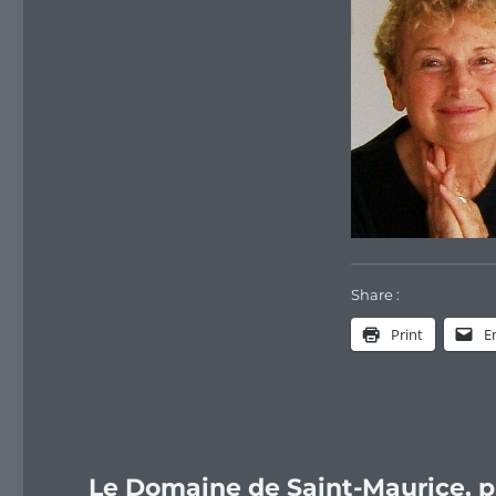
Share :
Print
E
Le Domaine de Saint-Maurice, p