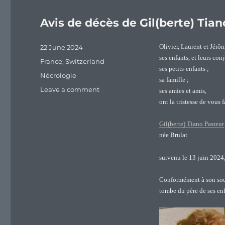
Avis de décès de Gil(berte) Tian
Posted
22 June 2024
Olivier, Laurent et Jé
on
ses enfants, et leurs conj
Categories
France
,
Switzerland
ses petits-enfants ;
Tags
Nécrologie
sa famille ;
on
Leave a comment
ses amies et amis,
Avis
ont la tristesse de vous 
de
décès
Gil(berte) Tiano Pasteur
de
née Brulat
Gil(berte)
Tiano
survenu le 13 juin 2024, 
Pasteur
(1934
Conformément à son souha
–
tombe du père de ses enf
2024)