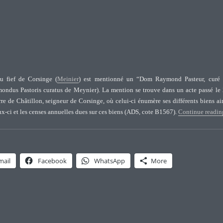
au fief de Corsinge (
Meinier
) est mentionné un “Dom Raymond Pasteur, curé
ndus Pastoris curatus de Meynier). La mention se trouve dans un acte passé le
re de Châtillon, seigneur de Corsinge, où celui-ci énumère ses différents biens ai
ux-ci et les censes annuelles dues sur ces biens (ADS, cote B1567).
Continue readin
mail
Facebook
WhatsApp
More