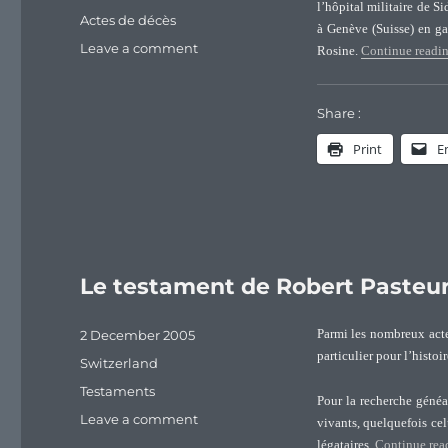
l’hôpital militaire de S
Tags
Actes de décès
à Genève (Suisse) en ga
on
Leave a comment
Rosine.
Continue readi
Acte
de
décès
Share :
de
Print
E
Emmanuel
Pasteur
Le testament de Robert Pasteur 
Posted
2 December 2005
Parmi les nombreux acte
on
particulier pour l’histo
Categories
Switzerland
Tags
Testaments
Pour la recherche généa
on
Leave a comment
vivants, quelquefois celu
Le
légataires.
Continue rea