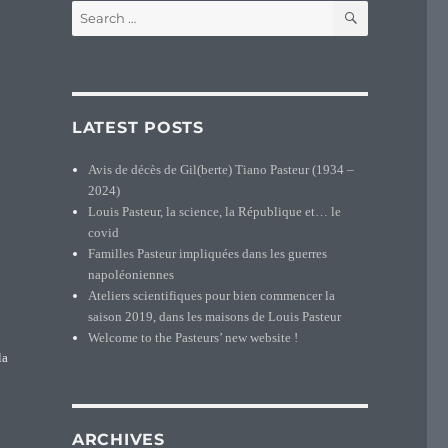
SEARCH
Search
for:
LATEST POSTS
Avis de décès de Gil(berte) Tiano Pasteur (1934 –
2024)
Louis Pasteur, la science, la République et… le
covid
Familles Pasteur impliquées dans les guerres
napoléoniennes
Ateliers scientifiques pour bien commencer la
saison 2019, dans les maisons de Louis Pasteur
Welcome to the Pasteurs’ new website !
la
ARCHIVES