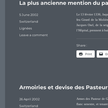
La plus ancienne mention du pa
Posted
5 June 2002
Le 13 février 1336, Jaque
on
feu Girard de la Molièr
Categories
Switzerland
Jacques Osel, de la sei
Tags
Lignées
l’Hôpital, prennent à ba
on
Leave a comment
La
plus
Share :
ancienne
Print
E
mention
du
patronyme
Pasteur
(1336)
Armoiries et devise des Pasteu
Posted
26 April 2002
Armes des Pasteur de G
on
flanc senestre, et tena
Categories
Switzerland