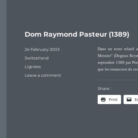
Pasteur
(1924
–
2005)
Dom Raymond Pasteur (1389)
Posted
24 February 2003
Dans un texte relatif 
on
Meinier” (Dognus Reymo
Categories
Switzerland
septembre 1389 par Pier
Tags
Lignées
que les tenanciers de ce
on
Leave a comment
Dom
Raymond
Share :
Pasteur
Print
E
(1389)