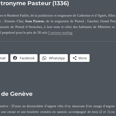
tronyme Pasteur (1336)
t et Humbert Faillie, de la juridiction et seigneurie de Catherine et d’Agnès, filles
e ; Etienne Cher,
Jean Pasteur
, de la seigneurie de Perrod ; Gaschet, Girard Perr
gneurie de Perrod d’Avenches, à leur nom et celui des habitants de Ménières et
“La plus ancienne mention du 
il perpétuel pour le prix de 50 sols
Continue reading
mail
Facebook
WhatsApp
More
r de Genève
enève : D’azur au dextrochère d’argent vêtu d’or, mouvant d’un nuage d’argent
nt une crosse et une houlette croisées en sautoir; accompagné de trois (2 et 1) ou