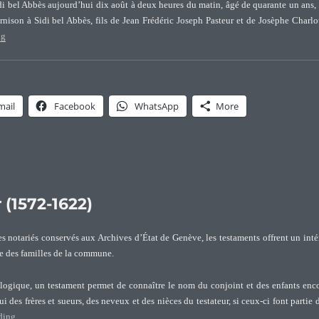
idi bel Abbès aujourd’hui dix août à deux heures du matin, âgé de quarante un ans,
rnison à Sidi bel Abbès, fils de Jean Frédéric Joseph Pasteur et de Josèphe Charlo
“Acte de décès de Emmanuel Pasteur”
ng
mail
Facebook
WhatsApp
More
(1572-1622)
s notariés conservés aux Archives d’État de Genève, les testaments offrent un inté
ire des familles de la commune.
logique, un testament permet de connaître le nom du conjoint et des enfants enc
i des frères et sueurs, des neveux et des nièces du testateur, si ceux-ci font partie 
“Le testament de Robert Pasteur (1572-1622)”
ding