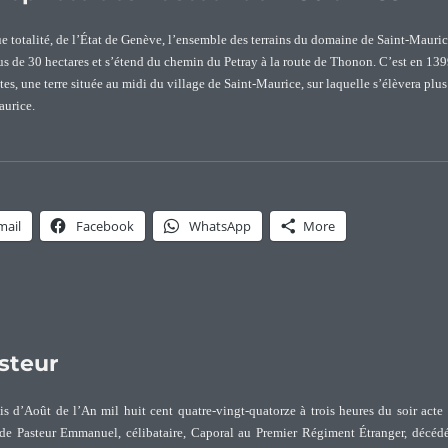
ue totalité, de l’État de Genève, l’ensemble des terrains du domaine de Saint-Mauri
us de 30 hectares et s’étend du chemin du Petray à la route de Thonon. C’est en 13
tes, une terre située au midi du village de Saint-Maurice, sur laquelle s’élèvera plus
aurice.
maine de Saint-Maurice, propriété des Pasteur de 1730 à 1789”
mail
Facebook
WhatsApp
More
steur
 d’Août de l’An mil huit cent quatre-vingt-quatorze à trois heures du soir acte
de Pasteur Emmanuel, célibataire, Caporal au Premier Régiment Étranger, décéd