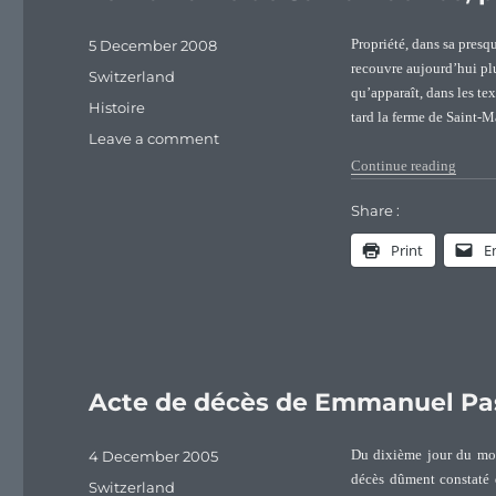
Posted
5 December 2008
Propriété, dans sa presq
on
recouvre aujourd’hui pl
Categories
Switzerland
qu’apparaît, dans les tex
Tags
Histoire
tard la ferme de Saint-M
on
Leave a comment
Le
“Le Do
Continue reading
Domaine
de
Share :
Saint-
Print
E
Maurice,
propriété
des
Pasteur
de
1730
à
Acte de décès de Emmanuel Pa
1789
Posted
4 December 2005
Du dixième jour du mois
on
décès dûment constaté 
Categories
Switzerland