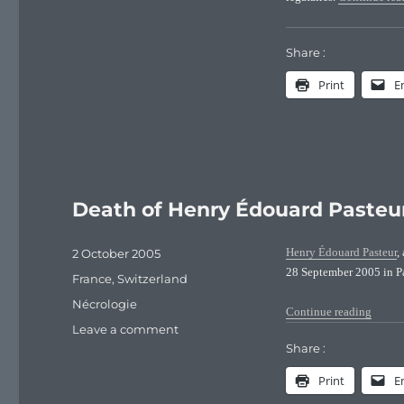
testament
de
Robert
Share :
Pasteur
Print
E
(1572-
1622)
Death of Henry Édouard Pasteur
Posted
2 October 2005
Henry Édouard Pasteur
,
on
28 September 2005 in Pa
Categories
France
,
Switzerland
Tags
Nécrologie
“Death
Continue reading
on
Leave a comment
Death
Share :
of
Print
E
Henry
Édouard