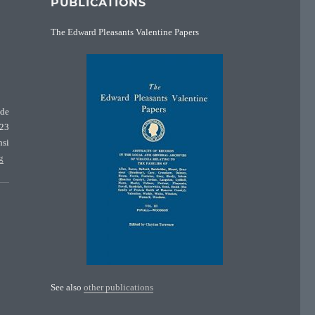
PUBLICATIONS
The Edward Pleasants Valentine Papers
 de
 23
nsi
“Dom Raymond Pasteur (1389)”
g
See also
other publications