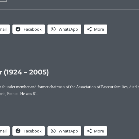
mail
Facebook
WhatsApp
More
 (1924 – 2005)
 a founder member and former chairman of the Association of Pasteur families, died 
ris, France. He was 81.
 of Henry Édouard Pasteur (1924 – 2005)”
mail
Facebook
WhatsApp
More