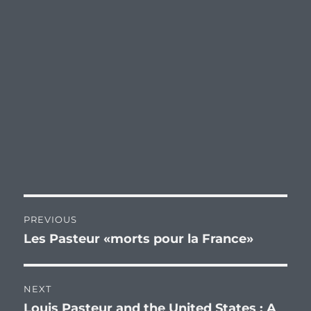
Post
PREVIOUS
navigation
Les Pasteur «morts pour la France»
Previous
post:
NEXT
Louis Pasteur and the United States : A
Next