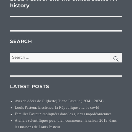
history
post:
SEARCH
SEA
Search
for:
LATEST POSTS
Avis de décès de Gil(berte) Tiano Pasteur (1934 – 2024)
Louis Pasteur, la science, la République et… le covid
Familles Pasteur impliquées dans les guerres napoléoniennes
Ateliers scientifiques pour bien commencer la saison 2019, dans
les maisons de Louis Pasteur