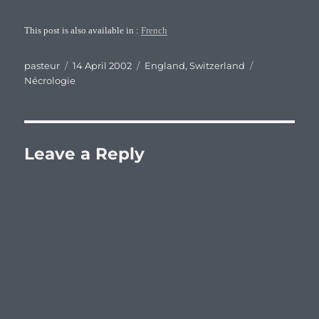
This post is also available in :
French
Author
Posted
Categories
Tags
pasteur
14 April 2002
England
,
Switzerland
on
Nécrologie
Leave a Reply