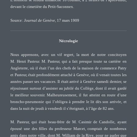
L’honneur se rendra dimanche 18 courant, à 2 heures de l’après-midi,
devant le cimetière du Petit-Saconnex.
Source:
Journal de Genève
, 17 mars 1909
Nécrologie
Nous apprenons, avec un vif regret, la mort de notre concitoyen
M. Henri Pasteur. M. Pasteur, qui a fait presque toute sa carrière en
Angleterre, où il était l’un des chefs de la maison de commerce Patry
et Pasteur, était profondément attaché à Genève, où il venait toutes les
années passer ses vacances. Il était arrivé à Genève samedi dernier, se
réjouissant surtout d’assister au jubilé du Collège, dont il avait gardé
le meilleur souvenir. Malheureusement, il fut atteint en route d’une
broncho-pneumonie qui l’obligea à prendre le lit dès son arrivée, et
dans la nuit de jeudi à vendredi il s’éteignait, à l’âge de 82 ans.
M. Pasteur, qui était beau-frère de M. Casimir de Candolle, ayant
épousé une des filles du professeur Marcet, comptait de nombreux
amis dans notre ville, dont M. William de la Rive, pour ne parler que