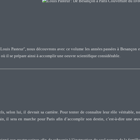
h et Louis Pasteur", nous découvrons avec ce volume les années passées à Besançon e
 où il se prépare ainsi à accomplir une oeuvre scientifique considérable.
)
, selon lui, il devrait sa carrière. Pour tenter de connaître leur rôle véritable, n
in, il sera en marche pour Paris afin d’accomplir son destin, c’est-à-dire une œu
igné aux quatre veines afin de subvenir à l’instruction du seul garçon de la famille