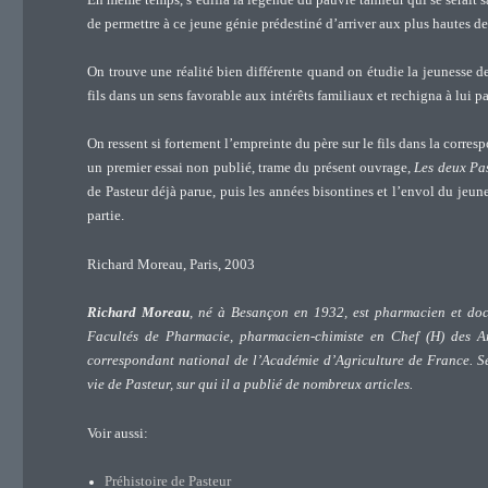
de permettre à ce jeune génie prédestiné d’arriver aux plus hautes des
On trouve une réalité bien différente quand on étudie la jeunesse d
fils dans un sens favorable aux intérêts familiaux et rechigna à lui 
On ressent si fortement l’empreinte du père sur le fils dans la corr
un premier essai non publié, trame du présent ouvrage,
Les deux Past
de Pasteur déjà parue, puis les années bisontines et l’envol du jeun
partie.
Richard Moreau, Paris, 2003
Richard Moreau
, né à Besançon en 1932, est pharmacien et doct
Facultés de Pharmacie, pharmacien-chimiste en Chef (H) des Arm
correspondant national de l’Académie d’Agriculture de France. Ses
vie de Pasteur, sur qui il a publié de nombreux articles.
Voir aussi:
Préhistoire de Pasteur