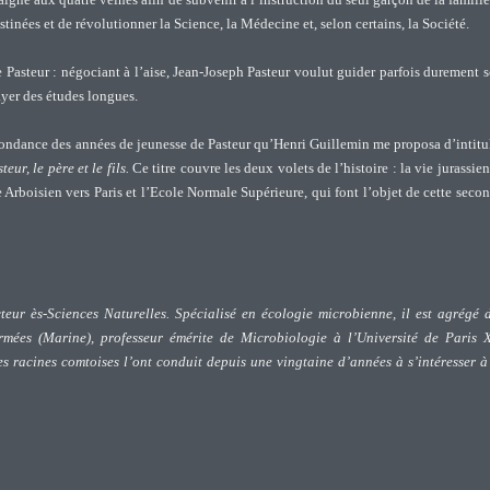
tinées et de révolutionner la Science, la Médecine et, selon certains, la Société.
e Pasteur : négociant à l’aise, Jean-Joseph Pasteur voulut guider parfois durement 
payer des études longues.
espondance des années de jeunesse de Pasteur qu’Henri Guillemin me proposa d’intitu
eur, le père et le fils.
Ce titre couvre les deux volets de l’histoire : la vie jurassie
e Arboisien vers Paris et l’Ecole Normale Supérieure, qui font l’objet de cette seco
eur ès-Sciences Naturelles. Spécialisé en écologie microbienne, il est agrégé 
ées (Marine), professeur émérite de Microbiologie à l’Université de Paris X
 racines comtoises l’ont conduit depuis une vingtaine d’années à s’intéresser à