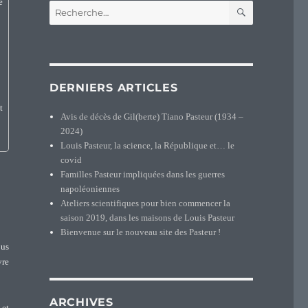
RECHERCH
Recherche
pour :
DERNIERS ARTICLES
t
Avis de décès de Gil(berte) Tiano Pasteur (1934 –
2024)
Louis Pasteur, la science, la République et… le
covid
Familles Pasteur impliquées dans les guerres
napoléoniennes
Ateliers scientifiques pour bien commencer la
saison 2019, dans les maisons de Louis Pasteur
Bienvenue sur le nouveau site des Pasteur !
ous
vre
ARCHIVES
 et