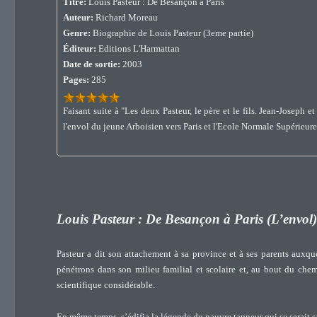
Titre:
Louis Pasteur : De Besançon à Paris
Auteur:
Richard Moreau
Genre:
Biographie de Louis Pasteur (3eme partie)
Éditeur:
Editions L'Harmattan
Date de sortie:
2003
Pages:
285
Faisant suite à "Les deux Pasteur, le père et le fils. Jean-Josep
l'envol du jeune Arboisien vers Paris et l'Ecole Normale Supérieure
Louis Pasteur : De Besançon à Paris (L’envol
Pasteur a dit son attachement à sa province et à ses parents auxquels
pénétrons dans son milieu familial et scolaire et, au bout du chem
scientifique considérable.
En même temps, s’édifia la légende du pauvre tanneur qui se serait sa