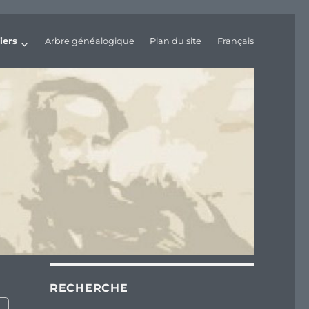
iers
Arbre généalogique
Plan du site
Français
RECHERCHE