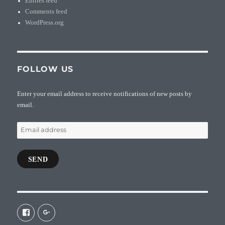
Entries feed
Comments feed
WordPress.org
FOLLOW US
Enter your email address to receive notifications of new posts by
email.
Email
address
SEND
View
View
galaxiepasteur’s
112462204827863790232’s
profile
profile