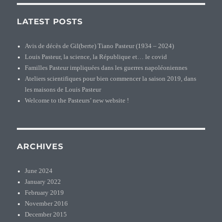
et
les
LATEST POSTS
Rémond
Avis de décès de Gil(berte) Tiano Pasteur (1934 – 2024)
Louis Pasteur, la science, la République et… le covid
Familles Pasteur impliquées dans les guerres napoléoniennes
Ateliers scientifiques pour bien commencer la saison 2019, dans
les maisons de Louis Pasteur
Welcome to the Pasteurs’ new website !
ARCHIVES
June 2024
January 2022
February 2019
November 2016
December 2015