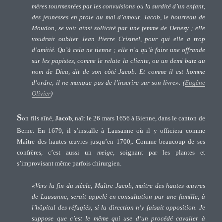
mères tourmentées par les convulsions ou la surdité d’un enfant,
des jeunesses en proie au mal d’amour. Jacob, le bourreau de
Moudon, se voit ainsi sollicité par une femme de Denezy ; elle
voudrait oublier Jean Pierre Crisinel, pour qui elle a trop
d’amitié. Qu’à cela ne tienne ; elle n’a qu’à faire une offrande
sur les papistes, comme le relate la cliente, ou un demi batz au
nom de Dieu, dit de son côté Jacob. Et comme il est homme
d’ordre, il ne manque pas de l’inscrire sur son livre». (
Eugène
Olivier
)
S
on fils aîné,
Jacob
, naît le 26 mars 1656 à Bienne, dans le canton de
Berne. En 1679, il s’installe à Lausanne où il y officiera comme
Maître des hautes œuvres jusqu’en 1700,. Comme beaucoup de ses
confrères, c’est aussi un
meige
, soignant par les plantes et
s’improvisant même parfois chirurgien.
«Vers la fin du siècle, Maître Jacob, maître des hautes œuvres
de Lausanne, serait appelé en consultation par une famille, à
l’hôpital des réfugiés, si la direction n’y faisait opposition. Je
suppose que c’est le même qui use d’un procédé cavalier à