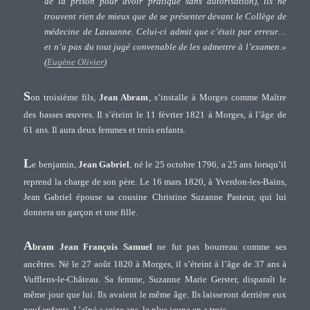
de la prison pour avoir pratiqué sans autorisation), ils ne
trouvent rien de mieux que de se présenter devant le Collège de
médecine de Lausanne. Celui-ci admit que c’était par erreur…
et n’a pas du tout jugé convenable de les admettre à l’examen.»
(
Eugène Olivier
)
S
on troisième fils,
Jean Abram
, s’installe à Morges comme Maître
des basses œuvres. Il s’éteint le 11 février 1821 à Morges, à l’âge de
61 ans. Il aura deux femmes et trois enfants.
L
e benjamin,
Jean Gabriel
, né le 25 octobre 1796, a 25 ans lorsqu’il
reprend la charge de son père. Le 16 mars 1820, à Yverdon-les-Bains,
Jean Gabriel épouse sa cousine Christine Suzanne Pasteur, qui lui
donnera un garçon et une fille.
A
bram Jean François Samuel
ne fut pas bourreau comme ses
ancêtres. Né le 27 août 1820 à Morges, il s’éteint à l’âge de 37 ans à
Vufflens-le-Château. Sa femme, Suzanne Marie Gerster, disparaît le
même jour que lui. Ils avaient le même âge. Ils laisseront derrière eux