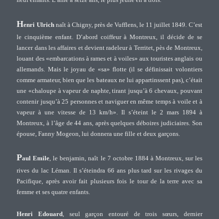
neuf enfants. L’aîné a seize ans, le plus jeune en a trois.
H
enri Ulrich
naît à Chigny, près de Vufflens, le 11 juillet 1849. C’est
le cinquième enfant. D’abord coiffeur à Montreux, il décide de se
lancer dans les affaires et devient radeleur à Territet, pès de Montreux,
louant des «embarcations à rames et à voiles» aux touristes anglais ou
allemands. Mais le joyau de «sa» flotte (il se définissait volontiers
comme armateur, bien que les bateaux ne lui appartinssent pas), c’était
une «chaloupe à vapeur de naphte, tirant jusqu’à 6 chevaux, pouvant
contenir jusqu’à 25 personnes et naviguer en même temps à voile et à
vapeur à une vitesse de 13 km/h». Il s’éteint le 2 mars 1894 à
Montreux, à l’âge de 44 ans, après quelques déboires judiciaires. Son
épouse, Fanny Mogeon, lui donnera une fille et deux garçons.
P
aul Emile
, le benjamin, naît le 7 octobre 1884 à Montreux, sur les
rives du lac Léman. Il s’éteindra 66 ans plus tard sur les rivages du
Pacifique, après avoir fait plusieurs fois le tour de la terre avec sa
femme et ses quatre enfants.
Henri Edouard
, seul garçon entouré de trois sœurs, dernier