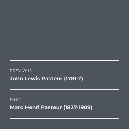
Post
PREVIOUS
navigation
John Lewis Pasteur (1781-?)
Previous
post:
NEXT
Marc Henri Pasteur (1827-1909)
Next
post: