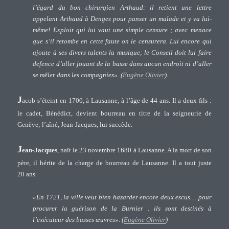
l’égard du bon chirurgien Arthaud: il retient une lettre
appelant Arthaud à Denges pour panser un malade et y va lui-
même! Exploit qui lui vaut une simple censure ; avec menace
que s’il retombe en cette faute on le censurera. Lui encore qui
ajoute à ses divers talents la musique; le Conseil doit lui faire
defence d’aller jouant de la basse dans aucun endroit ni d’aller
se mêler dans les compagnies». (
Eugène Olivier
).
J
acob s’éteint en 1700, à Lausanne, à l’âge de 44 ans. Il a deux fils :
le cadet, Bénédict, devient bourreau en titre de la seigneurie de
Genève; l’aîné, Jean-Jacques, lui succède.
J
ean-Jacques
, naît le 23 novembre 1680 à Lausanne. A la mort de son
père, il hérite de la charge de bourreau de Lausanne. Il a tout juste
20 ans.
«En 1721, la ville veut bien hazarder encore deux escus… pour
procurer la guérison de la Burnier : ils sont destinés à
l’exécuteur des basses œuvres». (
Eugène Olivier
)