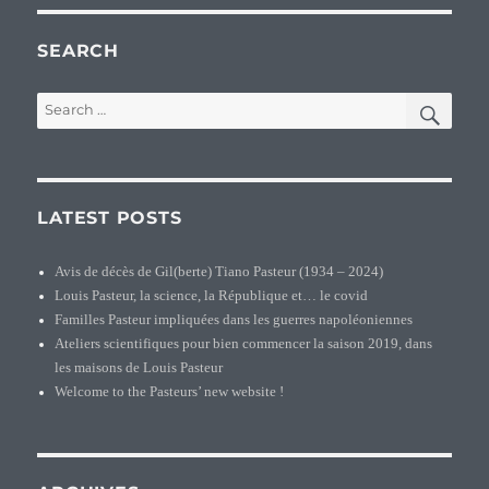
SEARCH
SEA
Search
for:
LATEST POSTS
Avis de décès de Gil(berte) Tiano Pasteur (1934 – 2024)
Louis Pasteur, la science, la République et… le covid
Familles Pasteur impliquées dans les guerres napoléoniennes
Ateliers scientifiques pour bien commencer la saison 2019, dans
les maisons de Louis Pasteur
Welcome to the Pasteurs’ new website !