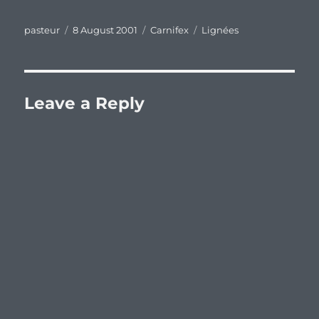
Author
Posted
Categories
Tags
pasteur
8 August 2001
Carnifex
Lignées
on
Leave a Reply