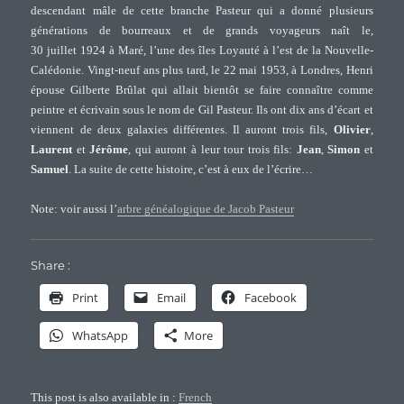
descendant mâle de cette branche Pasteur qui a donné plusieurs
générations de bourreaux et de grands voyageurs naît le,
30 juillet 1924 à Maré, l’une des îles Loyauté à l’est de la Nouvelle-
Calédonie. Vingt-neuf ans plus tard, le 22 mai 1953, à Londres, Henri
épouse Gilberte Brûlat qui allait bientôt se faire connaître comme
peintre et écrivain sous le nom de Gil Pasteur. Ils ont dix ans d’écart et
viennent de deux galaxies différentes. Il auront trois fils,
Olivier
,
Laurent
et
Jérôme
, qui auront à leur tour trois fils:
Jean
,
Simon
et
Samuel
. La suite de cette histoire, c’est à eux de l’écrire…
Note: voir aussi l’
arbre généalogique de Jacob Pasteur
Share :
Print
Email
Facebook
WhatsApp
More
This post is also available in :
French