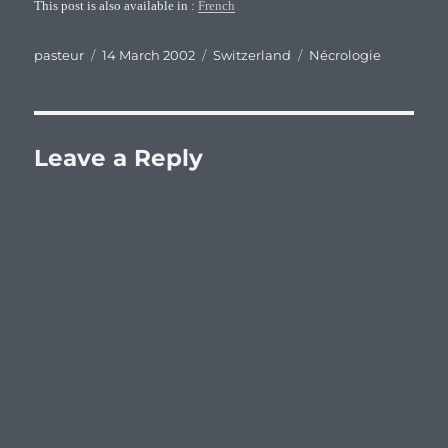
This post is also available in :
French
Author
Posted
Categories
Tags
pasteur
14 March 2002
Switzerland
Nécrologie
on
Leave a Reply