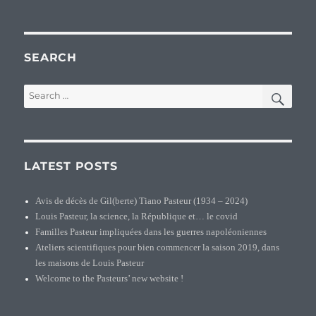
SEARCH
SEA
Search
for:
LATEST POSTS
Avis de décès de Gil(berte) Tiano Pasteur (1934 – 2024)
Louis Pasteur, la science, la République et… le covid
Familles Pasteur impliquées dans les guerres napoléoniennes
Ateliers scientifiques pour bien commencer la saison 2019, dans
les maisons de Louis Pasteur
Welcome to the Pasteurs’ new website !