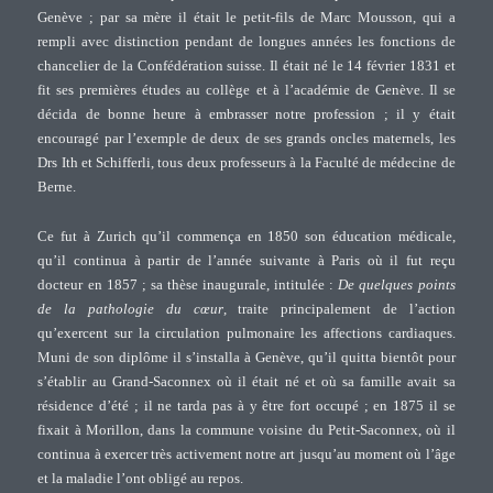
Genève ; par sa mère il était le petit-fils de Marc Mousson, qui a
rempli avec distinction pendant de longues années les fonctions de
chancelier de la Confédération suisse. Il était né le 14 février 1831 et
fit ses premières études au collège et à l’académie de Genève. Il se
décida de bonne heure à embrasser notre profession ; il y était
encouragé par l’exemple de deux de ses grands oncles maternels, les
Drs Ith et Schifferli, tous deux professeurs à la Faculté de médecine de
Berne.
Ce fut à Zurich qu’il commença en 1850 son éducation médicale,
qu’il continua à partir de l’année suivante à Paris où il fut reçu
docteur en 1857 ; sa thèse inaugurale, intitulée :
De quelques points
de la pathologie du cœur
, traite principalement de l’action
qu’exercent sur la circulation pulmonaire les affections cardiaques.
Muni de son diplôme il s’installa à Genève, qu’il quitta bientôt pour
s’établir au Grand-Saconnex où il était né et où sa famille avait sa
résidence d’été ; il ne tarda pas à y être fort occupé ; en 1875 il se
fixait à Morillon, dans la commune voisine du Petit-Saconnex, où il
continua à exercer très activement notre art jusqu’au moment où l’âge
et la maladie l’ont obligé au repos.