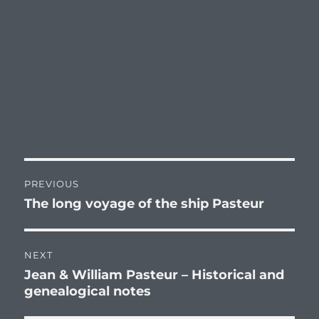
Post
PREVIOUS
navigation
The long voyage of the ship Pasteur
Previous
post:
NEXT
Jean & William Pasteur – Historical and
Next
genealogical notes
post: