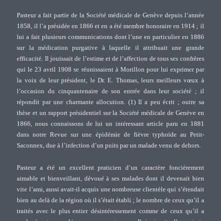
Pasteur a fait partie de la Société médicale de Genève depuis l’année
1858, il l’a présidée en 1866 et en a été membre honoraire en 1914 ; il
lui a fait plusieurs communications dont l’une en particulier en 1886
sur la médication purgative à laquelle il attribuait une grande
efficacité. Il jouissait de l’estime et de l’affection de tous ses confrères
qui le 23 avril 1908 se réunissaient à Morillon pour lui exprimer par
la voix de leur président, le Dr. E. Thomas, leurs meilleurs vœux à
l’occasion du cinquantenaire de son entrée dans leur société ; il
répondit par une charmante allocution. (1) Il a peu écrit ; outre sa
thèse et un rapport présidentiel sur la Société médicale de Genève en
1866, nous connaissons de lui un intéressant article paru en 1881
dans notre Revue sur une épidémie de fièvre typhoïde au Petit-
Saconnex, due à l’infection d’un puits par un malade venu de dehors.
Pasteur a été un excellent praticien d’un caractère foncièrement
aimable et bienveillant, dévoué à ses malades dont il devenait bien
vite l’ami, aussi avait-il acquis une nombreuse clientèle qui s’étendait
bien au delà de la région où il s’était établi ; le nombre de ceux qu’il a
traités avec le plus entier désintéressement comme de ceux qu’il a