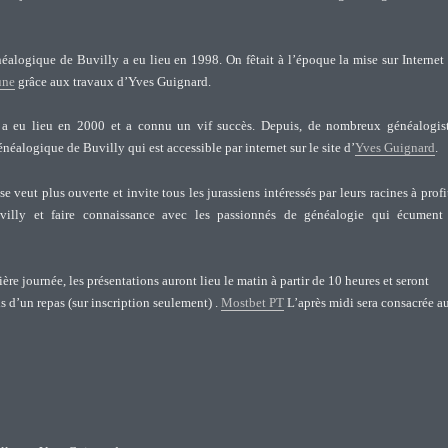
éalogique de Buvilly a eu lieu en 1998. On fêtait à l’époque la mise sur Internet
une
grâce aux travaux d’Yves Guignard.
a eu lieu en 2000 et a connu un vif succès. Depuis, de nombreux généalogis
énéalogique de Buvilly qui est accessible par internet sur le site d’
Yves Guignard
.
e veut plus ouverte et invite tous les jurassiens intéressés par leurs racines à profi
villy et faire connaissance avec les passionnés de généalogie qui écument
ère journée, les présentations auront lieu le matin à partir de 10 heures et seront
is d’un repas (sur inscription seulement) .
Mostbet PT
L’après midi sera consacrée a