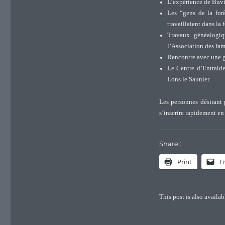
L’expérience de Buvi
Les “gens de la for
travaillaient dans la
Travaux généalogiq
l’Association des fam
Rencontre avec une g
Le Centre d’Entraid
Lons le Saunier.
Les personnes désirant 
s’inscrire rapidement e
Share :
Print
E
This post is also availab