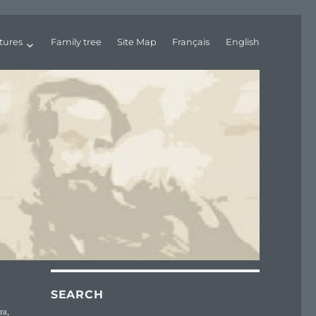
tures
Family tree
Site Map
Français
English
SEARCH
ra,