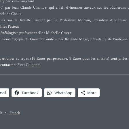
lly par Yves Guignard
êt” par Jean Claude Charnoz, qui a fait d’énormes travaux sur les bûcherons 
 forêt de Chaux
ues sur la famille Pasteur par le Professeur Moreau, président d’honneur
illes Pasteur
énéalogiste professionnelle : Michelle Castex
e Généalogique de Franche Comté – par Rolande Mage, présidente de l’antenne
participer au repas (18 Euros par personne, 9 Euros pour les enfants) sont priées
n contactant
Yves Guignard
.
mail
Facebook
WhatsApp
More
le in :
French