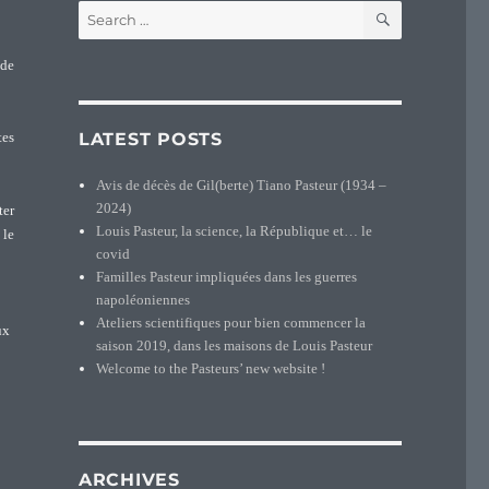
SEARCH
Search
for:
 de
LATEST POSTS
tes
Avis de décès de Gil(berte) Tiano Pasteur (1934 –
2024)
ter
Louis Pasteur, la science, la République et… le
 le
covid
Familles Pasteur impliquées dans les guerres
napoléoniennes
Ateliers scientifiques pour bien commencer la
ux
saison 2019, dans les maisons de Louis Pasteur
Welcome to the Pasteurs’ new website !
ARCHIVES