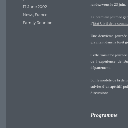
rendez-vous le 23 juin.
Posted
17 June 2002
on
Categories
News
,
France
La première journée gén
Tags
Family Reunion
l’
État Civil de la comm
Une deuxième journée 
gravitent dans la forêt g
Cette troisième journée s
de l’expérience de Bu
département.
Sur le modèle de la derni
suivies d’un apéritif, pu
discussions.
Programme