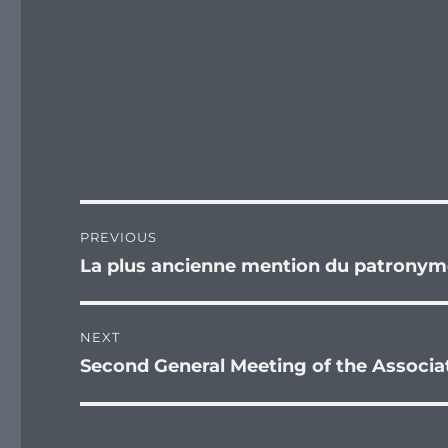
Post
PREVIOUS
navigation
La plus ancienne mention du patronyme
Previous
post:
NEXT
Second General Meeting of the Associat
Next
post: