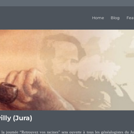
Home
Blog
Fea
lly (Jura)
 la journée “Retrouvez vos racines” sera ouverte à tous les généalogistes du Ju