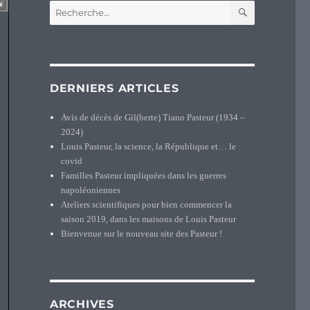
RECHERCH
Recherche
pour :
DERNIERS ARTICLES
Avis de décès de Gil(berte) Tiano Pasteur (1934 –
2024)
Louis Pasteur, la science, la République et… le
covid
Familles Pasteur impliquées dans les guerres
napoléoniennes
Ateliers scientifiques pour bien commencer la
saison 2019, dans les maisons de Louis Pasteur
Bienvenue sur le nouveau site des Pasteur !
ARCHIVES