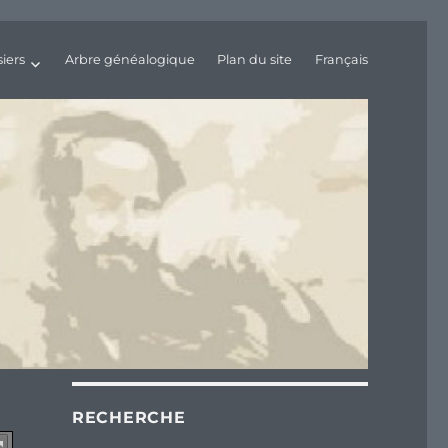
iers
Arbre généalogique
Plan du site
Français
RECHERCHE