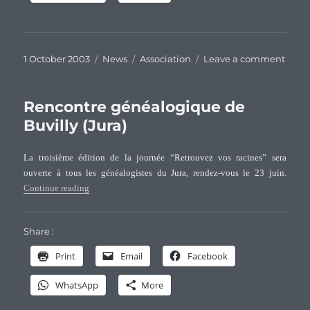
Posted
Categories
Tags
on
1 October 2003
News
Association
Leave a comment
on
Henr
Augu
Maire
Rencontre généalogique de
mem
Buvilly (Jura)
d’ho
de
La troisième édition de la journée “Retrouvez vos racines” sera
l’Ass
ouverte à tous les généalogistes du Jura, rendez-vous le 23 juin.
des
“Rencontre généalogique de Buvilly (Jura)”
Continue reading
famil
Paste
Share :
Print
Email
Facebook
WhatsApp
More