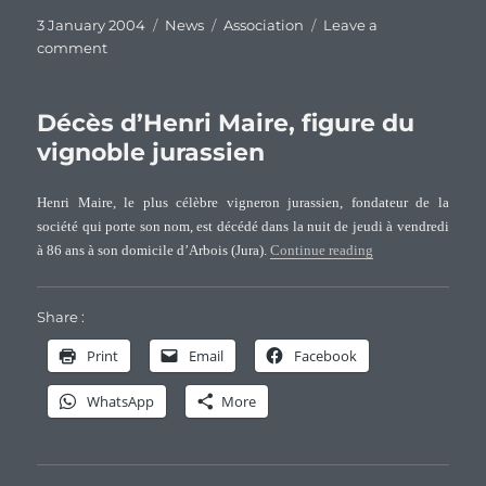
Posted
Categories
Tags
3 January 2004
News
Association
Leave a
on
on
comment
Décès
de
Pierre
Décès d’Henri Maire, figure du
Bourgeois,
vignoble jurassien
pionnier
de
Henri Maire, le plus célèbre vigneron jurassien, fondateur de la
la
société qui porte son nom, est décédé dans la nuit de jeudi à vendredi
généalogie
“Décès d’Henri Mai
à 86 ans à son domicile d’Arbois (Jura).
Continue reading
sur
Internet
Share :
Print
Email
Facebook
WhatsApp
More