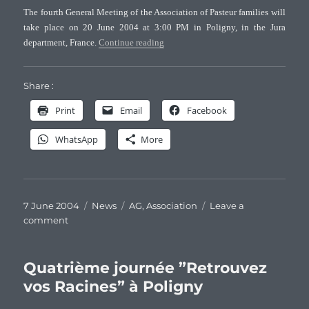
Pasteur
The fourth General Meeting of the Association of Pasteur families will
sur
take place on 20 June 2004 at 3:00 PM in Poligny, in the Jura
les
“Fourth General Meeting of the Associa
department, France.
Continue reading
rives
de
la
Share :
Gartempe
Print
Email
Facebook
WhatsApp
More
Posted
Categories
Tags
7 June 2004
News
AG
,
Association
Leave a
on
on
comment
Fourth
General
Meeting
Quatrième journée ”Retrouvez
of
vos Racines” à Poligny
the
Association