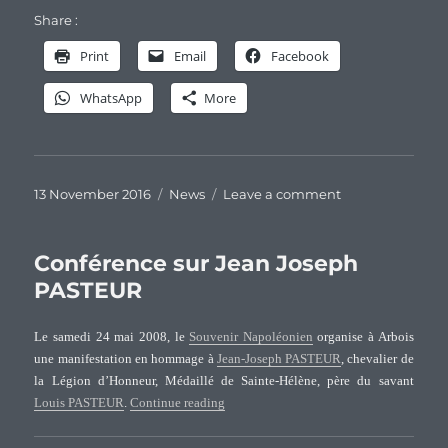
Share :
Print
Email
Facebook
WhatsApp
More
Posted
Categories
on
13 November 2016
News
Leave a comment
on
In
memoriam
…
Conférence sur Jean Joseph
PASTEUR
Le samedi 24 mai 2008, le
Souvenir Napoléonien
organise à Arbois
une manifestation en hommage à
Jean-Joseph PASTEUR
, chevalier de
la Légion d’Honneur, Médaillé de Sainte-Hélène, père du savant
“Conférence sur Jean Joseph PASTEUR”
Louis PASTEUR
.
Continue reading