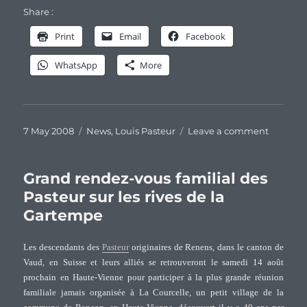
Share :
Print
Email
Facebook
WhatsApp
More
Posted
Categories
on
7 May 2008
News
,
Louis Pasteur
Leave a comment
on
Confére
sur
Jean
Grand rendez-vous familial des
Joseph
Pasteur sur les rives de la
PASTEU
Gartempe
Les descendants des
Pasteur
originaires de Renens, dans le canton de
Vaud, en Suisse et leurs alliés se retrouveront le samedi 14 août
prochain en Haute-Vienne pour participer à la plus grande réunion
familiale jamais organisée à La Courcelle, un petit village de la