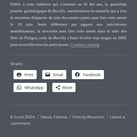
Fidèle à cette tradition qui s’instaure au fil des ans, la quatrième
of
journée généalogique de Buvilly, manifestation bi-annuelle qui a lieu
Pasteur
le troisième dimanche de juin des années paires aura lieu cette année
families
le 20 juin. Seule différence par rapport aux précédentes
manifestations, la rencontre aura lieu cette année dans la salle des
fêtes de Poligny, celle de Buvilly s’étant révélée trop exigüe en 2002
“Quatrième journée ”R
pour accueillir tous les participants.
Continue reading
Share :
Print
Email
Facebook
WhatsApp
More
Posted
Categories
Tags
6 June 2004
News
,
France
Family Reunion
Leave a
on
on
comment
Quatrième
journée