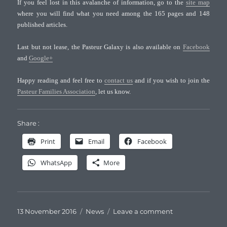
If you feel lost in this avalanche of information, go to the
site map
where you will find what you need among the 165 pages and 148
published articles.
Last but not lease, the Pasteur Galaxy is also available on
Facebook
and
Google+
Happy reading and feel free to
contact us
and if you wish to join the
Pasteur Families Association
, let us know.
Share :
Print
Email
Facebook
WhatsApp
More
Posted
Categories
on
13 November 2016
News
Leave a comment
on
Welcome