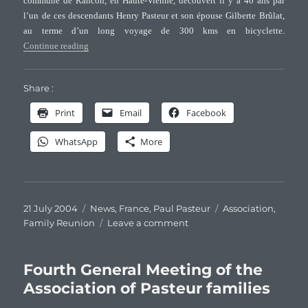
commune de Rancon, en Haute-Vienne, découvert il y a 40 ans par
l’un de ces descendants Henry Pasteur et son épouse Gilberte Brûlat,
au terme d’un long voyage de 300 kms en bicyclette.
“Grand rendez-vous familial des Pasteur sur les rives de la
Continue reading
Share :
Print
Email
Facebook
WhatsApp
More
Posted
Categories
Tags
21 July 2004
News
,
France
,
Paul Pasteur
Association
,
on
on
Family Reunion
Leave a comment
Grand
rendez-
vous
Fourth General Meeting of the
familial
Association of Pasteur families
des