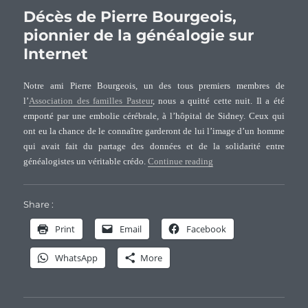
”Retrouvez
Décès de Pierre Bourgeois,
vos
pionnier de la généalogie sur
Racines”
Internet
à
Poligny
Notre ami Pierre Bourgeois, un des tous premiers membres de
l’
Association des familles Pasteur
, nous a quitté cette nuit. Il a été
emporté par une embolie cérébrale, à l’hôpital de Sidney. Ceux qui
ont eu la chance de le connaître garderont de lui l’image d’un homme
qui avait fait du partage des données et de la solidarité entre
“Décès de Pierre Bourgeoi
généalogistes un véritable crédo.
Continue reading
Share :
Print
Email
Facebook
WhatsApp
More