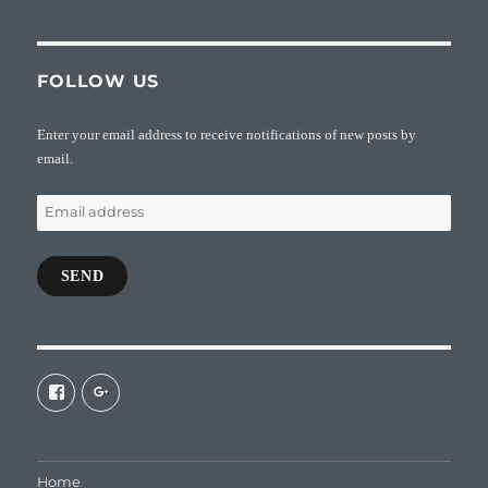
FOLLOW US
Enter your email address to receive notifications of new posts by
email.
Email
address
SEND
View
View
galaxiepasteur’s
112462204827863790232’s
profile
profile
on
on
Facebook
Google+
Home