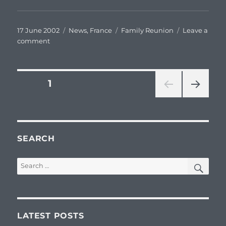
Posted
Categories
Tags
17 June 2002
News
,
France
Family Reunion
Leave a
on
on
comment
Rencontre
généalogique
de
Posts
PAGE
1
Buvilly
(Jura)
NEXT
pagination
PAG
E
SEARCH
SEA
Search
for:
LATEST POSTS