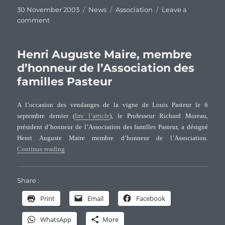
Posted
Categories
Tags
30 November 2003
News
Association
Leave a
on
on
comment
Décès
d’Henri
Maire,
Henri Auguste Maire, membre
figure
d’honneur de l’Association des
du
familles Pasteur
vignoble
jurassien
A l’occasion des vendanges de la vigne de Louis Pasteur le 6
septembre dernier (
lire l’article
), le Professeur Richard Moreau,
président d’honneur de l’Association des familles Pasteur, a désigné
Henri Auguste Maire membre d’honneur de l’Association.
“Henri Auguste Maire, membre d’honneur de l’Association 
Continue reading
Share :
Print
Email
Facebook
WhatsApp
More