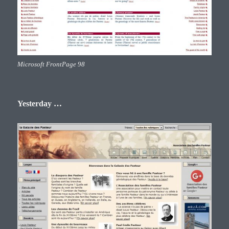
Microsoft FrontPage 98
Yesterday …