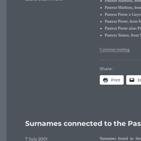
Pasteur Mathieu, fro
Pasteur’s
Pasteur Mathieu, fro
original
Pasteur Pierre x Guy
family
Pasteur Pierre, from 
branches
Pasteur Pierre alias 
Pasteur Simon, from 
“Paste
Continue reading
Share :
Print
E
Surnames connected to the Pas
Posted
7 July 2001
Surnames found in th