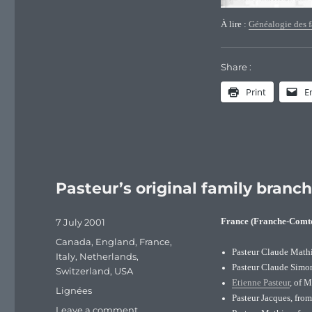
À lire :
Généalogie des f
Share :
Print
E
Pasteur’s original family branc
Posted
7 July 2001
France (Franche-Comt
on
Categories
Canada
,
England
,
France
,
Pasteur Claude Mathi
Italy
,
Netherlands
,
Pasteur Claude Simon
Switzerland
,
USA
Etienne Pasteur
, of M
Tags
Lignées
Pasteur Jacques, from
on
Leave a comment