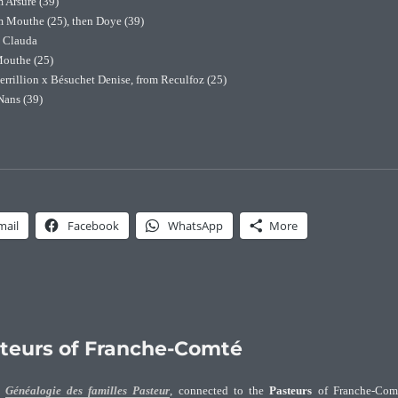
m Arsure (39)
m Mouthe (25), then Doye (39)
e Clauda
Mouthe (25)
Pierrillion x Bésuchet Denise, from Reculfoz (25)
Nans (39)
ur’s original family branches”
mail
Facebook
WhatsApp
More
teurs of Franche-Comté
e
Généalogie des familles Pasteur
, connected to the
Pasteurs
of Franche-Comt