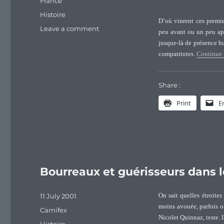
Categories
France
Tags
Histoire
D’où vinrent ces premie
on
Leave a comment
peu avant ou un peu apr
Lieux
jusque-là de présence 
d’origine
compatriotes.
Continue 
des
Pasteur
en
Share :
Franche-
Comté
Print
E
Bourreaux et guérisseurs dans 
Posted
11 July 2001
On sait quelles étroites
on
moins avouée, parfois o
Categories
Carnifex
Nicolet Quinnaz, teste. 
Tags