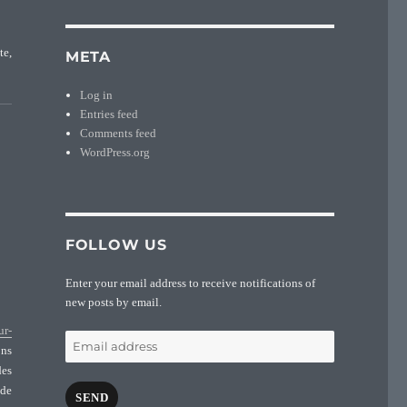
te,
META
e-Comté”
Log in
Entries feed
Comments feed
WordPress.org
FOLLOW US
Enter your email address to receive notifications of
new posts by email.
ur-
Email
ons
address
des
 de
SEND