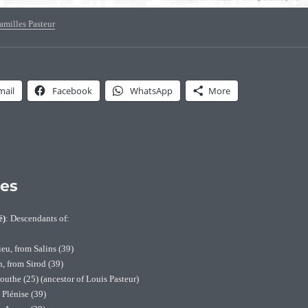
amilles Pasteur
mail
Facebook
WhatsApp
More
hes
é)
: Descendants of:
eu, from Salins (39)
, from Sirod (39)
outhe (25) (ancestor of Louis Pasteur)
 Plénise (39)