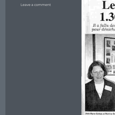
on
Leave a comment
Le
bottin
des
Pasteur
:
1300
familles
recensées