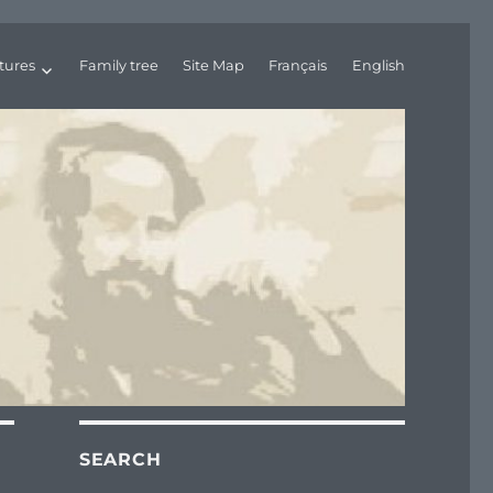
tures
Family tree
Site Map
Français
English
SEARCH