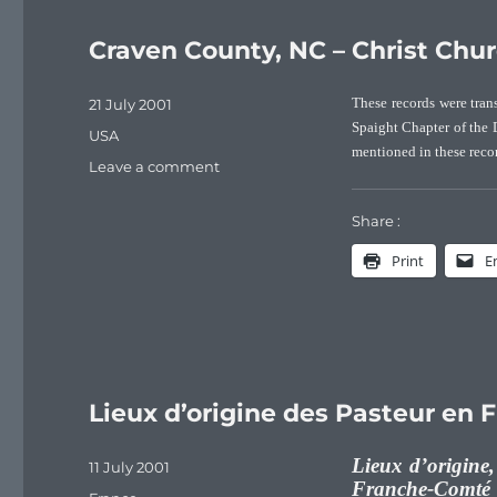
Craven County, NC – Christ Chur
Posted
21 July 2001
These records were tra
on
Spaight Chapter of the 
Categories
USA
mentioned in these reco
on
Leave a comment
Craven
County,
Share :
NC
–
Print
E
Christ
Church
Parish
Records
(1818-
1848)
Lieux d’origine des Pasteur en
Lieux d’origine,
Posted
11 July 2001
Franche-Comté
on