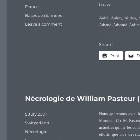
on
France.
Categories
France
Tags
Bases de données
A
idré, Aidrey, Alidan
on
Leave a comment
Arbaud, Arbeaud, Ardiet
Surnames
connected
to
Share :
the
Print
E
Pasteurs
of
Franche-
Comté
Nécrologie de William Pasteur (
Posted
5 July 2001
Nous apprenons avec le
on
Mousson
(
1
). M. Paste
Categories
Switzerland
actuelles qui ne les conn
Tags
Nécrologie
efforts que nos devan
on