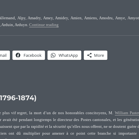
, Allemand, Alpy, Amadry, Amey, Amidey, Amien, Amiens, Amodru, Amye, Amyot
“Surnames connected to the Pasteurs of Franch
, Arduin, Arduyn.
Continue reading
mail
Facebook
WhatsApp
More
1796-1874)
 plus vif regret, la mort d’un de nos honorables concitoyens, M.
William Paste
ur avait été pendant longtemps le directeur des Postes cantonales, et les générati
aissent que par la rapidité et la sécurité qu’elles nous offrent, ne se doutent guère 
ciers ont dû multiplier pour amener à ce point cette branche si importante