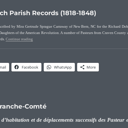
ch Parish Records (1818-1848)
nscribed by Miss Gertrude Sprague Carraway of New Bern, NC for the Richard Do
Daughters of the American Revolution. A number of Pasteurs from Craven County 
“Craven County, NC – Christ Church Parish Records (1818-1
rds.
Continue reading
mail
Facebook
WhatsApp
More
 Franche-Comté
 d’habitation et de déplacements successifs des Pasteur 