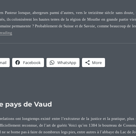
rs Pasteur lorsque, abergeurs parmi d’autres, vers le treizième siècle sans doute,
ès, ils colonisèrent les hautes terres de la région de Mouthe en grande partie vie
humaine permanente ? Probablement de Suisse et de Savoie, comme beaucoup de le
“Lieux d’origine des Pasteur en Franche-Comté”
reading
mail
Facebook
WhatsApp
More
le pays de Vaud
 relations ont longtemps existé entre l’exécuteur de la justice et la pratique, plus
fficiellement reconnue, de l’art de guérir. Voici qu’en 1384 le bourreau de Cosson
Il ne se borne pas à faire de nombreux legs pies, entre autres à l’abbaye du Lac de J