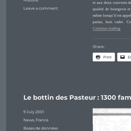
Histoire
et aux deux couvents de
on
Leave a comment
qualité de bourgeois et
Bourreaux
même lorsqu’il est appré
et
parias, hors cadre. C
guérisseurs
“Bourr
Continue reading
dans
le
pays
Share :
de
Print
E
Vaud
Le bottin des Pasteur : 1300 fam
Posted
9 July 2001
on
Categories
News
,
France
Tags
Bases de données