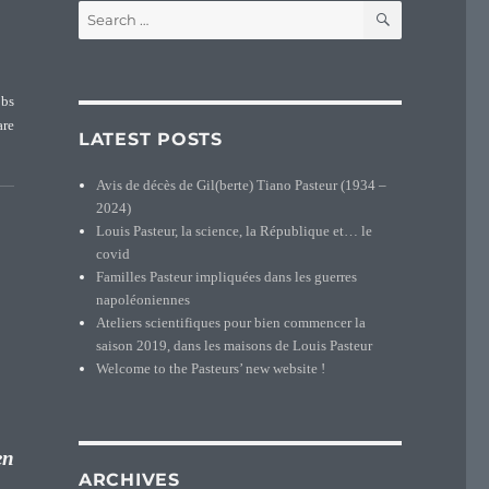
SEARCH
Search
for:
bbs
are
LATEST POSTS
848)”
Avis de décès de Gil(berte) Tiano Pasteur (1934 –
2024)
Louis Pasteur, la science, la République et… le
covid
Familles Pasteur impliquées dans les guerres
napoléoniennes
Ateliers scientifiques pour bien commencer la
saison 2019, dans les maisons de Louis Pasteur
Welcome to the Pasteurs’ new website !
en
ARCHIVES