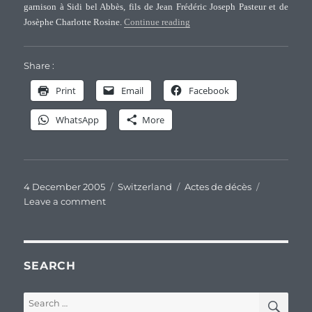
garnison à Sidi bel Abbès, fils de Jean Frédéric Joseph Pasteur et de
“Acte de décès de Emmanuel Pa
Josèphe Charlotte Rosine.
Continue reading
Share :
Print
Email
Facebook
WhatsApp
More
Posted
Categories
Tags
4 December 2005
Switzerland
Actes de décès
on
on
Leave a comment
Acte
de
décès
de
SEARCH
Emmanuel
Pasteur
SEA
Search