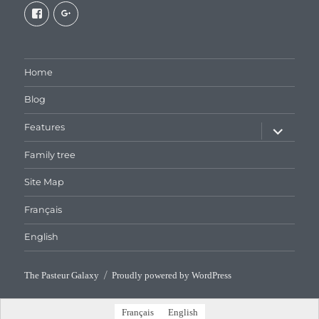
View
View
galaxiepasteur’s
112462204827863790232’s
profile
profile
on
on
Facebook
Google+
Home
Blog
expand
Features
child
menu
Family tree
Site Map
Français
English
The Pasteur Galaxy
Proudly powered by WordPress
Français
English