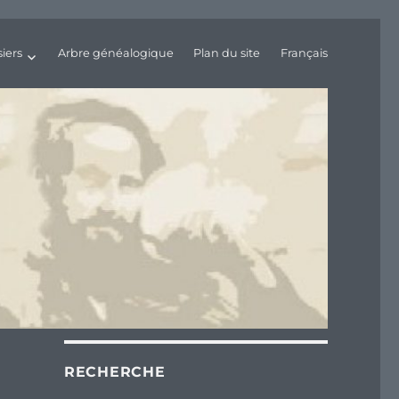
iers
Arbre généalogique
Plan du site
Français
RECHERCHE