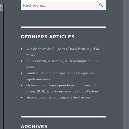
RECHERCH
Recherche
pour :
DERNIERS ARTICLES
Avis de décès de Gil(berte) Tiano Pasteur (1934 –
2024)
Louis Pasteur, la science, la République et… le
covid
Familles Pasteur impliquées dans les guerres
napoléoniennes
Ateliers scientifiques pour bien commencer la
saison 2019, dans les maisons de Louis Pasteur
Bienvenue sur le nouveau site des Pasteur !
ARCHIVES