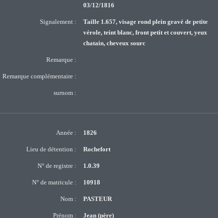
03/12/1816
Signalement :
Taille 1.657, visage rond plein gravé de petite
vérole, teint blanc, front petit et couvert, yeux
chatain, cheveux sourc
Remarque :
Remarque complémentaire :
surnom :
Année :
1826
Lieu de détention :
Rochefort
N° de registre :
1.0.39
N° de matricule :
10918
Nom :
PASTEUR
Prénom :
Jean (père)