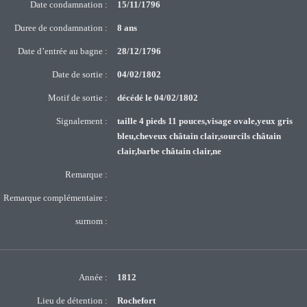
Date condamnation :
15/11/1796
Duree de condamnation :
8 ans
Date d’entrée au bagne :
28/12/1796
Date de sortie :
04/02/1802
Motif de sortie :
décédé le 04/02/1802
Signalement :
taille 4 pieds 11 pouces,visage ovale,yeux gris
bleu,cheveux châtain clair,sourcils châtain
clair,barbe châtain clair,ne
Remarque :
Remarque complémentaire :
surnom :
Année :
1812
Lieu de détention :
Rochefort