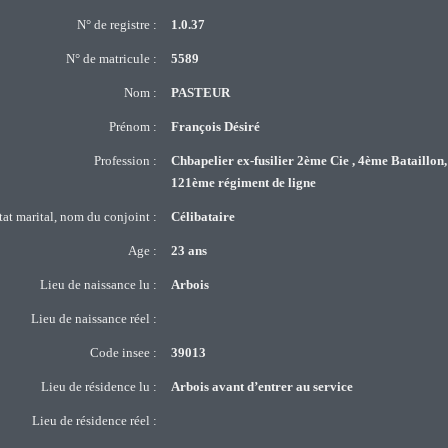
N° de registre :
1.0.37
N° de matricule :
5589
Nom :
PASTEUR
Prénom :
François Désiré
Profession :
Chbapelier ex-fusilier 2ème Cie , 4ème Bataillon,
121ème régiment de ligne
tat marital, nom du conjoint :
Célibataire
Age :
23 ans
Lieu de naissance lu :
Arbois
Lieu de naissance réel :
Code insee :
39013
Lieu de résidence lu :
Arbois avant d’entrer au service
Lieu de résidence réel :