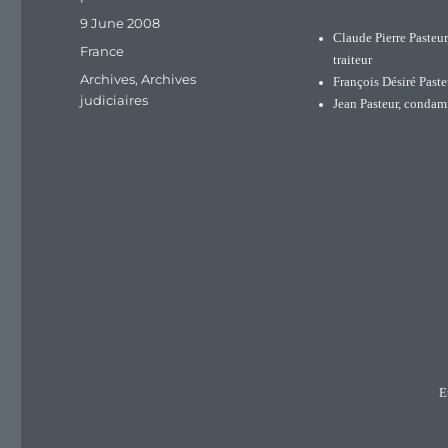
Posted
9 June 2008
Claude Pierre Pasteur
on
Categories
France
traiteur
Tags
Archives
,
Archives
François Désiré Paste
judiciaires
Jean Pasteur, condam
E