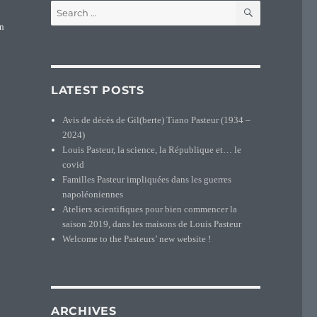
SEARCH
Search
for:
un
LATEST POSTS
Avis de décès de Gil(berte) Tiano Pasteur (1934 –
2024)
Louis Pasteur, la science, la République et… le
covid
Familles Pasteur impliquées dans les guerres
napoléoniennes
Ateliers scientifiques pour bien commencer la
saison 2019, dans les maisons de Louis Pasteur
Welcome to the Pasteurs’ new website !
ARCHIVES