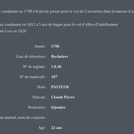
, condamné en 1796 à 8 ans de prison pour le vol de 2 serviettes dans la maison d’
ur, condamné en 1812 à 5 ans de bagne pour le vol d’effets d’habillement
né à vie en 1826
Année :
1796
Lieu de détention :
Rochefort
N° de registre :
1.0.30
N° de matricule :
187
Nom :
PASTEUR
Prénom :
Claude Pierre
Profession :
bijoutier
tat marital, nom du conjoint :
Age :
22 ans