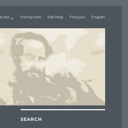
tures
Family tree
Site Map
Français
English
SEARCH