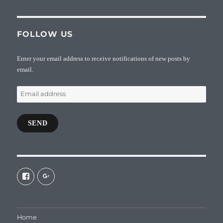
FOLLOW US
Enter your email address to receive notifications of new posts by
email.
Email
address
SEND
View
View
galaxiepasteur’s
112462204827863790232’s
profile
profile
on
on
Facebook
Google+
Home