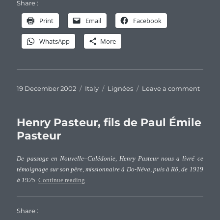
Share :
Print
Email
Facebook
WhatsApp
More
Posted
Categories
Tags
on
19 December 2002
Italy
Lignées
Leave a comment
on
Les
plus
ancie
Henry Pasteur, fils de Paul Émile
menti
Pasteur
du
patro
De passage en Nouvelle–Calédonie, Henry Pasteur nous a livré ce
Pastor
témoignage sur son père, missionnaire à Do-Néva, puis à Rô, de 1919
“Henry Pasteur, fils de Paul Émile Pasteur”
à 1925.
Continue reading
Share :