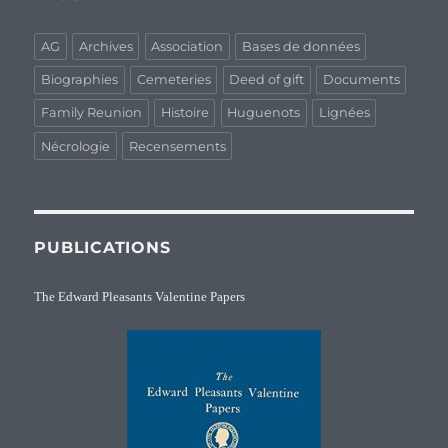
AG
Archives
Association
Bases de données
Biographies
Cemeteries
Deed of gift
Documents
Family Reunion
Histoire
Huguenots
Lignées
Nécrologie
Recensements
PUBLICATIONS
The Edward Pleasants Valentine Papers