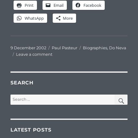
Print
Email
Facebook
WhatsApp
More
Posted
Categories
Tags
9 December 2002
Paul Pasteur
Biographies
,
Do Neva
on
on
Leave a comment
Henry
Pasteur,
fils
de
SEARCH
Paul
Émile
SEA
Search
Pasteur
for:
LATEST POSTS