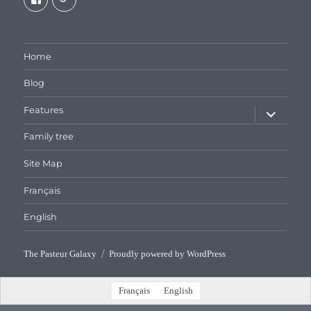
galaxiepasteur’s
112462204827863790232’s
profile
profile
on
on
Facebook
Google+
Home
Blog
expand
Features
child
menu
Family tree
Site Map
Français
English
The Pasteur Galaxy
Proudly powered by WordPress
Français
English