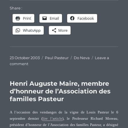
Share :
Print
Email
Facebook
WhatsApp
More
Posted
Categories
Tags
23 October 2003
Paul Pasteur
Do Neva
Leave a
on
on
comment
Centenaire
de
Do-
Henri Auguste Maire, membre
Neva
d’honneur de l’Association des
:
familles Pasteur
retour
aux
sources
A l’occasion des vendanges de la vigne de Louis Pasteur le 6
septembre dernier (
lire l’article
), le Professeur Richard Moreau,
président d’honneur de l’Association des familles Pasteur, a désigné