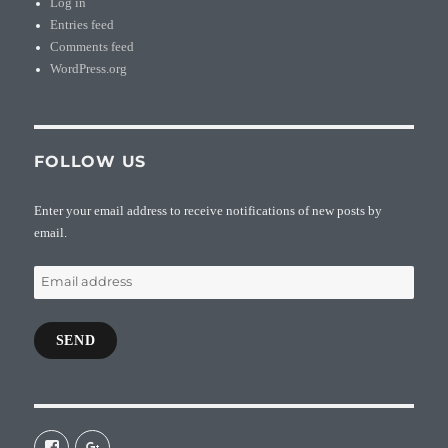
Log in
Entries feed
Comments feed
WordPress.org
FOLLOW US
Enter your email address to receive notifications of new posts by
email.
Email
address
SEND
View
View