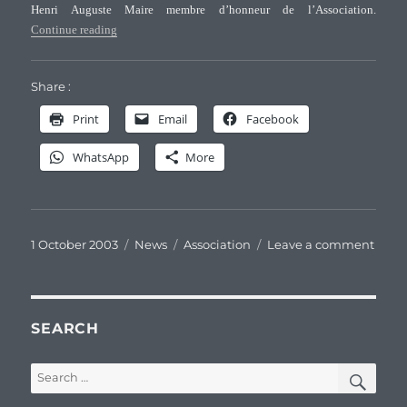
Henri Auguste Maire membre d’honneur de l’Association.
“Henri Auguste Maire, membre d’honneur de l’Association 
Continue reading
Share :
Print
Email
Facebook
WhatsApp
More
Posted
Categories
Tags
on
1 October 2003
News
Association
Leave a comment
on
Henr
Augu
Maire
mem
SEARCH
d’ho
de
SEA
Search
l’Ass
for:
des