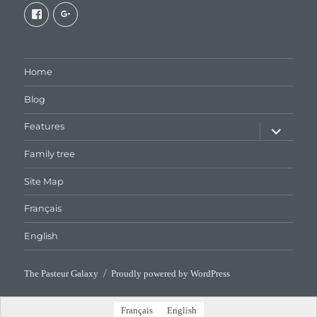
View
View
galaxiepasteur’s
112462204827863790232’s
profile
profile
on
on
Facebook
Google+
Home
Blog
expand
Features
child
menu
Family tree
Site Map
Français
English
The Pasteur Galaxy
Proudly powered by WordPress
Français
English