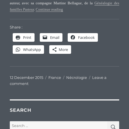
auteur, avec sa compagne Martine Bellague, de la
Généalogie des
“Avis de décès de Monsieur Jean-Marie 
familles Pasteur
.
Continue reading
Share :
Print
Email
Facebook
WhatsApp
More
Posted
Categories
Tags
12 December 2015
France
Nécrologie
Leave a
on
on
comment
Avis
de
décès
de
SEARCH
Monsieur
Jean-
SEA
Search
Marie