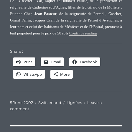
Le 13 février 1336, Jaquet et Humbert Faillie, de la juridiction et
seigneurie de Catherine et d’Agnès, filles de feu Girard de la Molière ;
Etienne Cher,
Jean Pasteur
, de la seigneurie de Perrod ; Gaschet,
Girard Perrin, Jacques Osel, de la seigneurie de Perrod d’Avenches, à
leur nom et celui des habitants de Ménières et de l’Hôpital, prennent à
“La plus ancienne me
bail perpétuel pour le prix de 50 sols
Continue reading
Share :
Print
Email
Facebook
WhatsApp
More
Posted
Categories
Tags
5 June 2002
Switzerland
Lignées
Leave a
on
on
comment
La
plus
ancienne