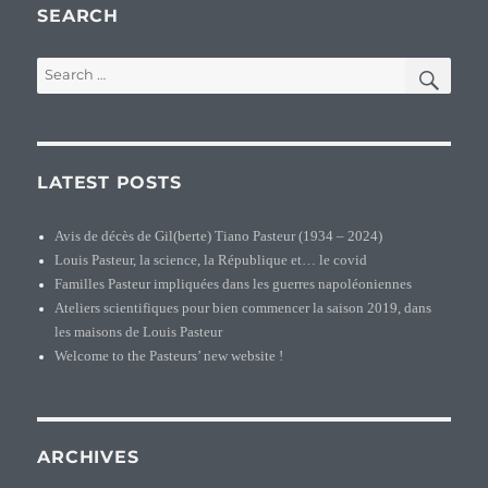
mention
SEARCH
du
patronyme
SEA
Search
Pasteur
for:
(1336)
LATEST POSTS
Avis de décès de Gil(berte) Tiano Pasteur (1934 – 2024)
Louis Pasteur, la science, la République et… le covid
Familles Pasteur impliquées dans les guerres napoléoniennes
Ateliers scientifiques pour bien commencer la saison 2019, dans
les maisons de Louis Pasteur
Welcome to the Pasteurs’ new website !
ARCHIVES