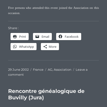
Five persons who attended this event joined the Association on this
occasion.
Share :
Print
Email
Facebook
WhatsApp
More
Posted
Categories
Tags
29 June 2002
France
AG
,
Association
Leave a
on
on
comment
Second
General
Meeting
Rencontre généalogique de
of
Buvilly (Jura)
the
Association