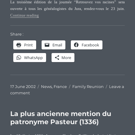
La troisième édition de la journée “Retrouvez vos racines” sera
of
ouverte à tous les généalogistes du Jura, rendez-vous le 23 juin.
Pasteur
“Rencontre généalogique de Buvilly (Jura)”
Continue reading
families
Share :
Print
Email
Facebook
WhatsApp
More
Posted
Categories
Tags
17 June 2002
News
,
France
Family Reunion
Leave a
on
on
comment
Rencontre
généalogique
de
La plus ancienne mention du
Buvilly
patronyme Pasteur (1336)
(Jura)