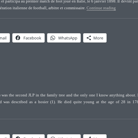
 et participa au premier match de foot joué en Italie, le 6 janvier 1898. Il devint par
“Edoardo (Da
ération italienne de football, arbitre et commissaire.
Continue reading
mail
Facebook
WhatsApp
More
) was the second JLP in the family tree and the only one I know anything about.
d was described as a hosier (1). He died quite young at the age of 28 in 17
Lewis Pasteur (1754-1782)”