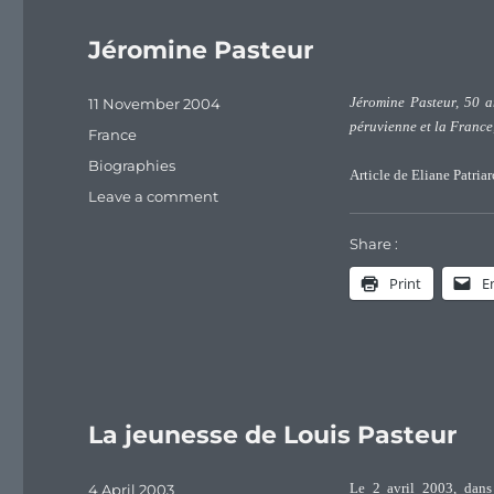
Jéromine Pasteur
Posted
11 November 2004
Jéromine Pasteur, 50 an
on
péruvienne et la France
Categories
France
Tags
Biographies
Article de Eliane Patri
on
Leave a comment
Jéromine
Pasteur
Share :
Print
E
La jeunesse de Louis Pasteur
Posted
4 April 2003
Le 2 avril 2003, dans