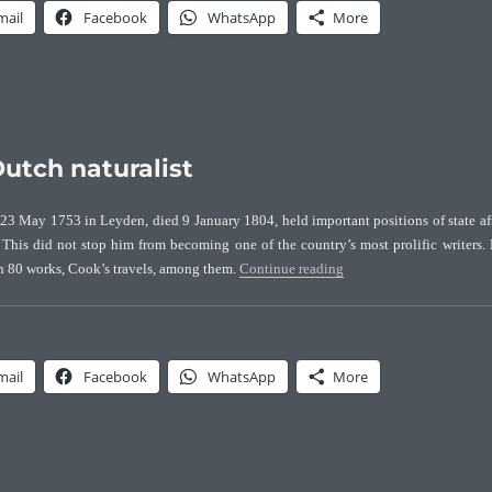
mail
Facebook
WhatsApp
More
Dutch naturalist
 23 May 1753 in Leyden, died 9 January 1804, held important positions of state af
 This did not stop him from becoming one of the country’s most prolific writers.
“Jan David Pasteur (1753
an 80 works, Cook’s travels, among them.
Continue reading
mail
Facebook
WhatsApp
More