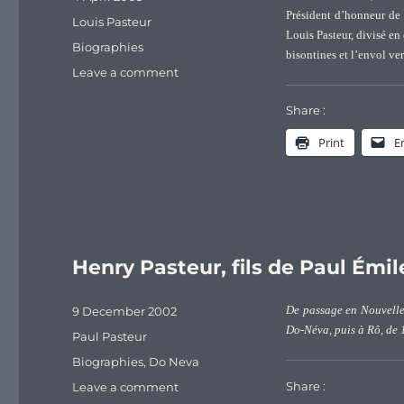
on
Président d’honneur de 
Categories
Louis Pasteur
Louis Pasteur, divisé en
Tags
Biographies
bisontines et l’envol ver
on
Leave a comment
La
jeunesse
Share :
de
Print
E
Louis
Pasteur
Henry Pasteur, fils de Paul Émi
Posted
9 December 2002
De passage en Nouvelle
on
Do-Néva, puis à Rô, de 
Categories
Paul Pasteur
Tags
Biographies
,
Do Neva
Share :
on
Leave a comment