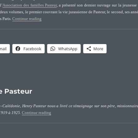
l’
Association des familles Pasteur
, a présenté son dernier ouvrage sur la jeunesse
 deux volumes, le premier couvrant la vie jurassienne de Pasteur, le second, ses ann
“La jeunesse de Louis Pasteur”
s Paris.
Continue reading
mail
Facebook
WhatsApp
More
le Pasteur
–Calédonie, Henry Pasteur nous a livré ce témoignage sur son père, missionnair
“Henry Pasteur, fils de Paul Émile Pasteur”
1919 à 1925.
Continue reading