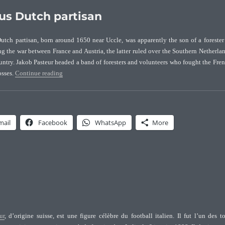
ous Dutch partisan
utch partisan, born around 1650 near Uccle, was apparently the son of a forester
g the war between France and Austria, the latter ruled over the Southern Netherla
ountry. Jakob Pasteur headed a band of foresters and volunteers who fought the Fre
“Jakob Pasteur (1650-1718), famous Dutch partisan”
osses.
Continue reading
mail
Facebook
WhatsApp
More
ur
, d’origine suisse, est une figure célèbre du football italien. Il fut l’un des t