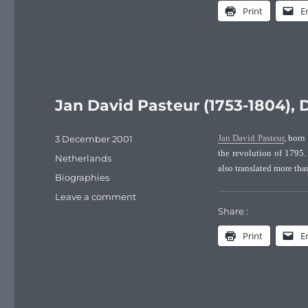
Henry
Print
E
Pasteur,
fils
de
Paul
Émile
Pasteur
Jan David Pasteur (1753-1804), 
Posted
3 December 2001
Jan David Pasteur
, born
on
the revolution of 1795.
Categories
Netherlands
also translated more th
Tags
Biographies
on
Leave a comment
Jan
Share :
David
Print
E
Pasteur
(1753-
1804),
Dutch
naturalist