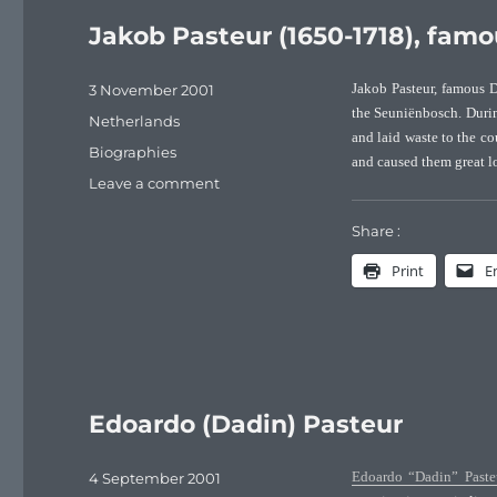
Jakob Pasteur (1650-1718), fam
Posted
3 November 2001
Jakob Pasteur, famous D
on
the Seuniënbosch. Durin
Categories
Netherlands
and laid waste to the c
Tags
Biographies
and caused them great l
on
Leave a comment
Jakob
Pasteur
Share :
(1650-
Print
E
1718),
famous
Dutch
partisan
Edoardo (Dadin) Pasteur
Posted
4 September 2001
Edoardo “Dadin” Paste