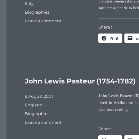
on
premiers joueurs italiens
Categories
Italy
suite président de la Féd
Tags
Biographies
on
Leave a comment
Edoardo
Share :
(Dadin)
Print
E
Pasteur
John Lewis Pasteur (1754-1782)
Posted
6 August 2001
John Lewis Pasteur
(II
on
lived in Melbourne an
Categories
England
“John 
Continue reading
Tags
Biographies
on
Leave a comment
John
Share :
Lewis