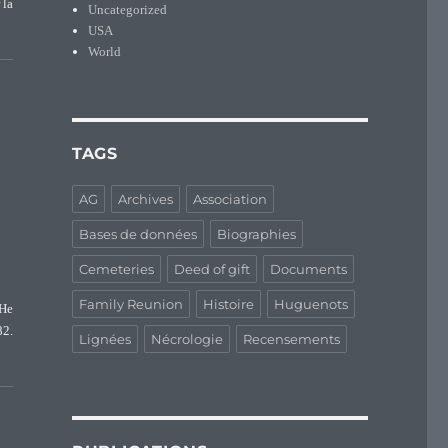
 la
Uncategorized
din) Pasteur”
USA
World
TAGS
AG
Archives
Association
Bases de données
Biographies
Cemeteries
Deed of gift
Documents
Family Reunion
Histoire
Huguenots
 He
82.
Lignées
Nécrologie
Recensements