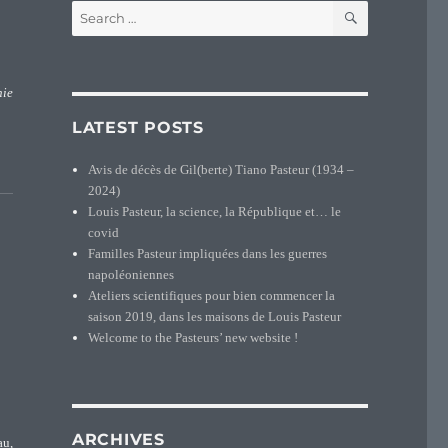
SEARCH
Search
for:
nie
LATEST POSTS
”
Avis de décès de Gil(berte) Tiano Pasteur (1934 –
2024)
Louis Pasteur, la science, la République et… le
covid
Familles Pasteur impliquées dans les guerres
napoléoniennes
Ateliers scientifiques pour bien commencer la
saison 2019, dans les maisons de Louis Pasteur
Welcome to the Pasteurs’ new website !
ARCHIVES
au,