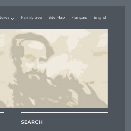
tures
Family tree
Site Map
Français
English
SEARCH