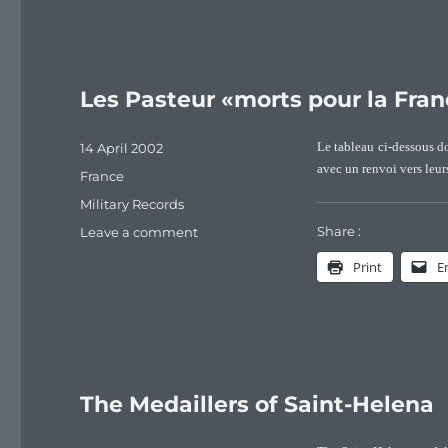
1909)
Les Pasteur «morts pour la Fra
Posted
14 April 2002
Le tableau ci-dessous d
on
avec un renvoi vers leurs
Categories
France
Tags
Military Records
Share :
on
Leave a comment
Les
Print
E
Pasteur
«morts
pour
la
France»
The Medaillers of Saint-Helena