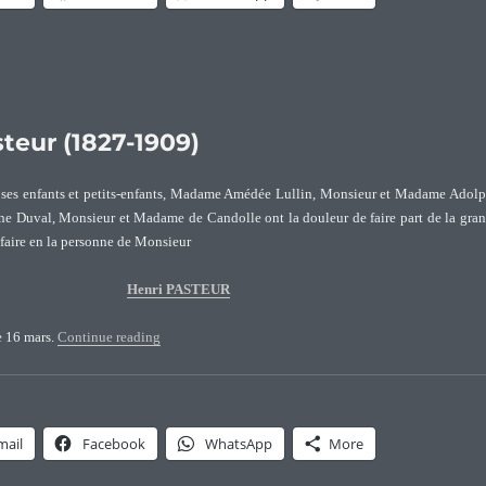
teur (1827-1909)
ses enfants et petits-enfants, Madame Amédée Lullin, Monsieur et Madame Adol
ne Duval, Monsieur et Madame de Candolle ont la douleur de faire part de la gra
 faire en la personne de Monsieur
Henri PASTEUR
“Avis de décès de Marc Henri Pasteur (1827-1909)”
le 16 mars.
Continue reading
mail
Facebook
WhatsApp
More