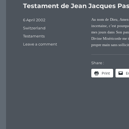
Testament de Jean Jacques Pas
Posted
6 April 2002
Au nom de Dieu, Amen. 
on
incertaine, c’est pour
Categories
Switzerland
mes jours dans Son parad
Tags
Testaments
Divine Miséricorde me t
on
Leave a comment
propre main sans sollic
Testament
de
Jean
Share :
Jacques
Print
E
Pasteur
(1680-
1746)