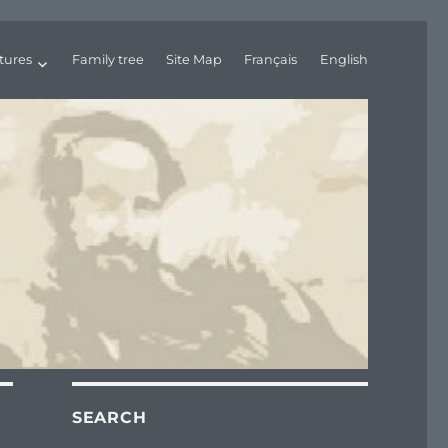
tures
Family tree
Site Map
Français
English
SEARCH