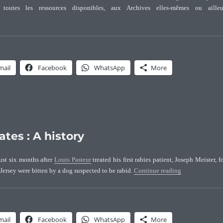
 toutes les ressources disponibles, aux Archives elles-mêmes ou ailleur
anches en branches … la généalogie”
mail
Facebook
WhatsApp
More
tes : A history
ust six months after
Louis Pasteur
treated his first rabies patient, Joseph Meister, f
“Louis Pasteur 
ersey were bitten by a dog suspected to be rabid.
Continue reading
mail
Facebook
WhatsApp
More