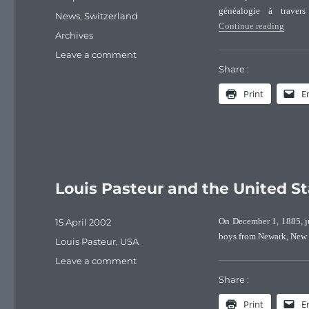
on
généalogie à travers
Categories
News
,
Switzerland
“De br
Continue reading
Tags
Archives
on
Leave a comment
De
Share :
branches
Print
E
en
branches
…
la
généalogie
Louis Pasteur and the United Sta
Posted
15 April 2002
On December 1, 1885, j
on
boys from Newark, New J
Categories
Louis Pasteur
,
USA
on
Leave a comment
Louis
Share :
Pasteur
Print
E
and