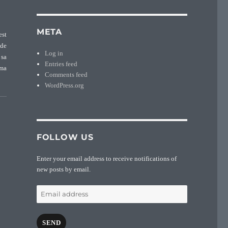
META
est
 de
Log in
 sa
Entries feed
 ma
Comments feed
ues Pasteur (1680-1746)”
WordPress.org
FOLLOW US
Enter your email address to receive notifications of
new posts by email.
Email
address
SEND