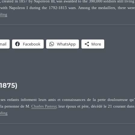
 created in 1857 by Napoleon III, was awarded to the 390,000 soldiers still living
with Napoleon I during the 1792-1815 wars. Among the medaillers, there wer
“The Medaillers of Saint-Helena”
ading
mail
Facebook
WhatsApp
More
1875)
es enfants informent leurs amis et connaissances de la perte douloureuse qu’
 la personne de M.
Charles Pasteur
, leur époux et père, décédé le 21 courant dans
“Décès de Charles Pasteur (1827-1875)”
ading