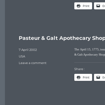
de
Print
E
Charles
Pasteur
(1827-
1875)
Pasteur & Galt Apothecary Sho
Posted
7 April 2002
The April 15, 1775, iss
on
& Galt Apothecary Shop
Categories
USA
on
Leave a comment
Pasteur
Share :
&
Print
E
Galt
Apothecary
Shop,
Williamsburg