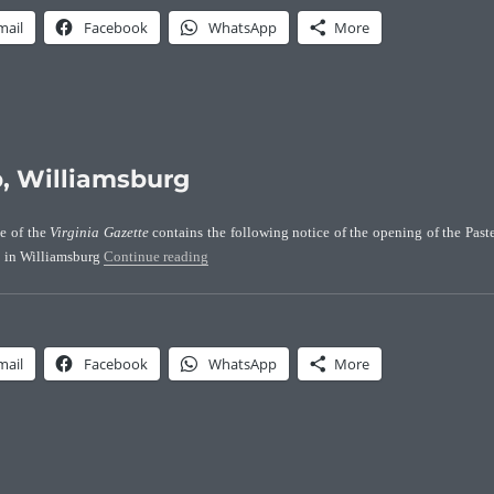
mail
Facebook
WhatsApp
More
p, Williamsburg
ue of the
Virginia Gazette
contains the following notice of the opening of the Past
“Pasteur & Galt Apothecary Shop, Williamsburg
 in Williamsburg
Continue reading
mail
Facebook
WhatsApp
More