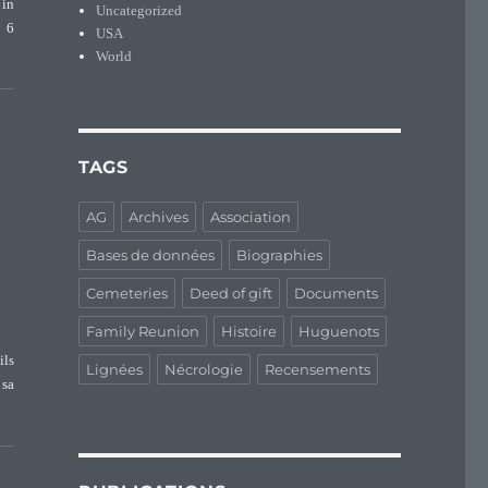
 in
Uncategorized
e 6
USA
World
TAGS
AG
Archives
Association
Bases de données
Biographies
Cemeteries
Deed of gift
Documents
Family Reunion
Histoire
Huguenots
ils
Lignées
Nécrologie
Recensements
 sa