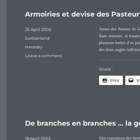
Armoiries et devise des Pasteu
Posted
26 April 2002
Armes des Pasteur de G
on
flanc senestre, et tena
Categories
Switzerland
plusieurs brebis d’or p
Tags
Heraldry
des deux angles inférieu
on
Leave a comment
Armoiries
et
Share :
devise
Print
E
des
Pasteur
de
Genève
De branches en branches … la g
Posted
18 April 2002
Une exposition des Archi