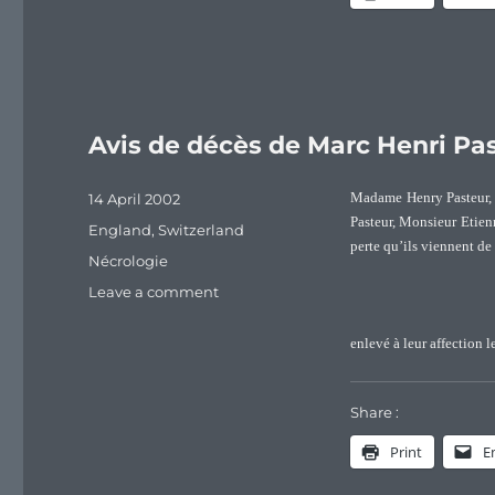
the
United
States
:
A
history
Avis de décès de Marc Henri Pas
Posted
14 April 2002
Madame Henry Pasteur, 
on
Pasteur, Monsieur Etien
Categories
England
,
Switzerland
perte qu’ils viennent de
Tags
Nécrologie
on
Leave a comment
Avis
de
enlevé à leur affection 
décès
de
Marc
Share :
Henri
Print
E
Pasteur
(1827-