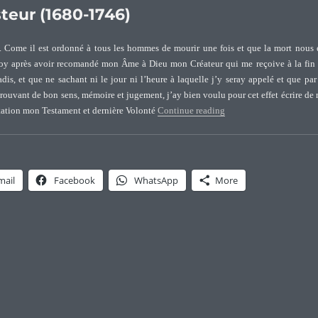
teur (1680-1746)
Come il est ordonné à tous les hommes de mourir une fois et que la mort nous 
quoy après avoir recomandé mon Âme à Dieu mon Créateur qui me reçoive à la fin
is, et que ne sachant ni le jour ni l’heure à laquelle j’y seray appelé et que par
rouvant de bon sens, mémoire et jugement, j’ay bien voulu pour cet effet écrire de
“Testament de Jean Jacq
itation mon Testament et dernière Volonté
Continue reading
mail
Facebook
WhatsApp
More