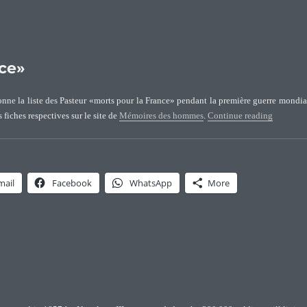
nce»
onne la liste des Pasteur «morts pour la France» pendant la première guerre mondia
“Les Past
 fiches respectives sur le site de
Mémoires des hommes
.
Continue reading
mail
Facebook
WhatsApp
More