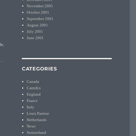
November 2001
October 2001
September 2001
August 2001
July 2001
June 2001
le,
eur «morts pour la France»”
CATEGORIES
Canada
Carnifex
England
France
Italy
Louis Pasteur
Netherlands
News
Switzerland