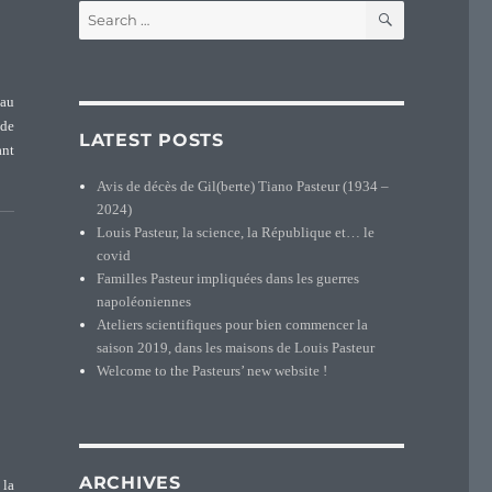
SEARCH
Search
for:
 au
 de
LATEST POSTS
ant
Avis de décès de Gil(berte) Tiano Pasteur (1934 –
2024)
Louis Pasteur, la science, la République et… le
covid
Familles Pasteur impliquées dans les guerres
napoléoniennes
Ateliers scientifiques pour bien commencer la
saison 2019, dans les maisons de Louis Pasteur
Welcome to the Pasteurs’ new website !
ARCHIVES
 la