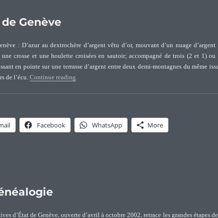
r de Genève
enève : D’azur au dextrochère d’argent vêtu d’or, mouvant d’un nuage d’argent
nt une crosse et une houlette croisées en sautoir; accompagné de trois (2 et 1) ou
aissant en pointe sur une terrasse d’argent entre deux demi-montagnes du même iss
“Armoiries et devise des Pasteur de Genève”
rs de l’écu.
Continue reading
mail
Facebook
WhatsApp
More
énéalogie
ves d’État de Genève, ouverte d’avril à octobre 2002, retrace les grandes étapes de