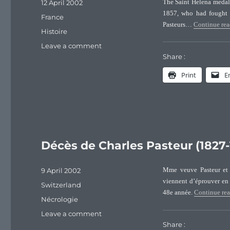
Posted
12 April 2002
The Saint Helena medal,
on
1857, who had fought 
Categories
France
Pasteurs…
Continue re
Tags
Histoire
on
Leave a comment
The
Share :
Medaillers
Print
E
of
Saint-
Helena
Décès de Charles Pasteur (1827-
Posted
9 April 2002
Mme veuve Pasteur et s
on
viennent d’éprouver en
Categories
Switzerland
48e année.
Continue re
Tags
Nécrologie
on
Leave a comment
Décès
Share :