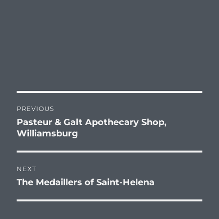
Post
PREVIOUS
navigation
Pasteur & Galt Apothecary Shop,
Previous
Williamsburg
post:
NEXT
The Medaillers of Saint-Helena
Next
post: