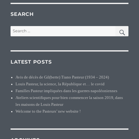
SEARCH
SEA
Search
for:
LATEST POSTS
Avis de décès de Gil(berte) Tiano Pasteur (1934 – 2024)
Louis Pasteur, la science, la République et… le covid
Familles Pasteur impliquées dans les guerres napoléoniennes
Ateliers scientifiques pour bien commencer la saison 2019, dans
les maisons de Louis Pasteur
Welcome to the Pasteurs’ new website !