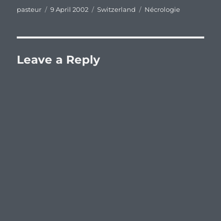
Author
Posted
Categories
Tags
pasteur
9 April 2002
Switzerland
Nécrologie
on
Leave a Reply