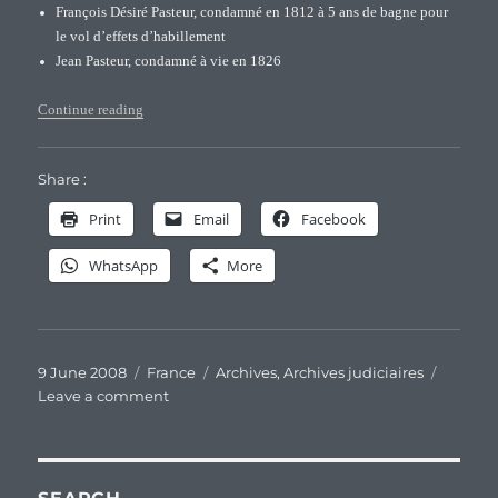
François Désiré Pasteur, condamné en 1812 à 5 ans de bagne pour
le vol d’effets d’habillement
Jean Pasteur, condamné à vie en 1826
“Trois Pasteur dans le registre des Bagnards de Rochefort”
Continue reading
Share :
Print
Email
Facebook
WhatsApp
More
Posted
Categories
Tags
9 June 2008
France
Archives
,
Archives judiciaires
on
on
Leave a comment
Trois
Pasteur
dans
le