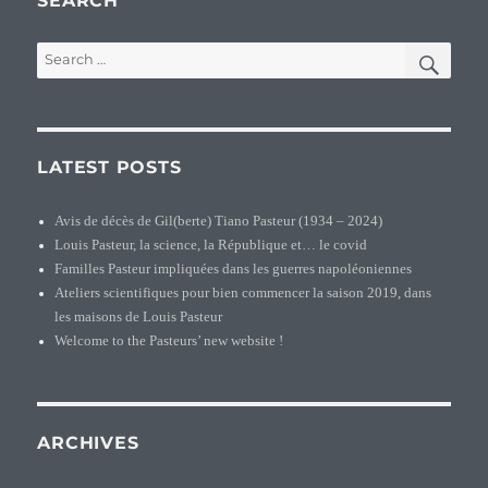
SEARCH
registre
des
SEA
Search
Bagnards
for:
de
Rochefort
LATEST POSTS
Avis de décès de Gil(berte) Tiano Pasteur (1934 – 2024)
Louis Pasteur, la science, la République et… le covid
Familles Pasteur impliquées dans les guerres napoléoniennes
Ateliers scientifiques pour bien commencer la saison 2019, dans
les maisons de Louis Pasteur
Welcome to the Pasteurs’ new website !
ARCHIVES