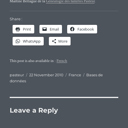
Martine Bellague de la
Généalogie des familles Pasteur
.
Share :
Print
Email
Facebook
WhatsApp
More
This post is also available in :
French
Author
Posted
Categories
Tags
pasteur
22 November 2010
France
Bases de
on
données
Leave a Reply