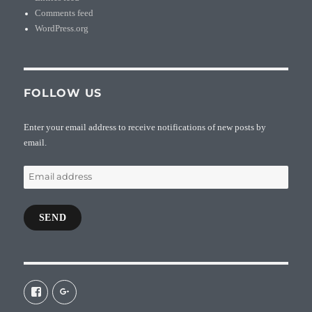
Comments feed
WordPress.org
FOLLOW US
Enter your email address to receive notifications of new posts by
email.
Email
address
SEND
View
View
galaxiepasteur’s
112462204827863790232’s
profile
profile