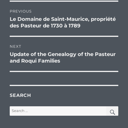
Post
PREVIOUS
navigation
Le Domaine de Saint-Maurice, propriété
Previous
des Pasteur de 1730 à 1789
post:
NEXT
Update of the Genealogy of the Pasteur
Next
and Roqui Families
post:
SEARCH
SEA
Search
for: