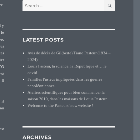
SEARCH
Search
te-
for:
l y
 le
LATEST POSTS
vec
lus
Avis de décès de Gil(berte) Tiano Pasteur (1934 –
ces
2024)
ier
Louis Pasteur, la science, la République et… le
803
covid
est
Familles Pasteur impliquées dans les guerres
 Il
napoléoniennes
Ateliers scientifiques pour bien commencer la
saison 2019, dans les maisons de Louis Pasteur
 il
Welcome to the Pasteurs’ new website !
 au
est
ARCHIVES