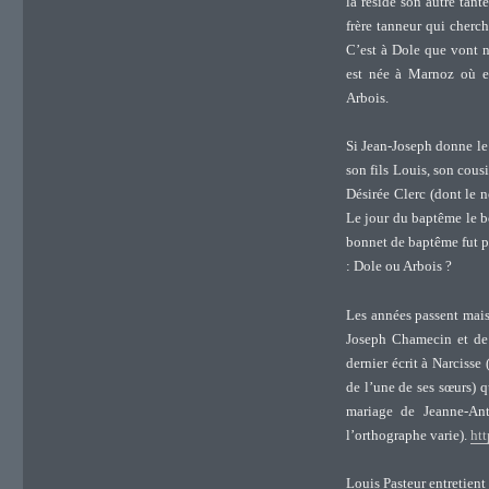
là réside son autre tan
frère tanneur qui cherc
C’est à Dole que vont n
est née à Marnoz où en
Arbois.
Si Jean-Joseph donne le
son fils Louis, son cou
Désirée Clerc (dont le 
Le jour du baptême le bo
bonnet de baptême fut p
: Dole ou Arbois ?
Les années passent mais 
Joseph Chamecin et de J
dernier écrit à Narcisse 
de l’une de ses sœurs) 
mariage de Jeanne-An
l’orthographe varie).
htt
Louis Pasteur entretien