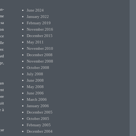
an-
June 2024
ème
January 2022
February 2019
 sa
November 2016
bon
December 2015
nce
May 2011
lle
November 2010
er.
December 2008
ard
November 2008
ge,
October 2008
July 2008
June 2008
 un
May 2008
ent
June 2006
bre
March 2006
uit
January 2006
e à
December 2005
October 2005
February 2005
car
December 2004