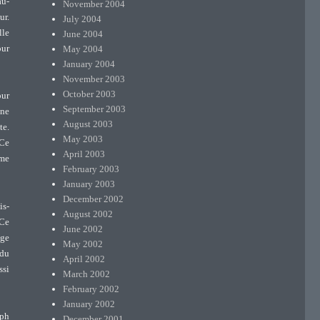
au-
November 2004
ur.
July 2004
lle
June 2004
May 2004
our
January 2004
November 2003
October 2003
our
September 2003
ine
August 2003
te.
May 2003
 Ce
April 2003
ame
February 2003
January 2003
December 2002
is-
August 2002
 Ce
June 2002
age
May 2002
 du
April 2002
ssi
March 2002
February 2002
January 2002
eph
December 2001