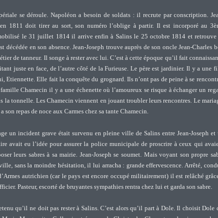
riale se déroule. Napoléon a besoin de soldats : il recrute par conscription. Je
n 1811 doit tirer au sort, son numéro l’oblige à partir. Il est incorporé au 3
bilisé le 31 juillet 1814 il arrive enfin à Salins le 25 octobre 1814 et retrouve
est décédée en son absence. Jean-Joseph trouve auprès de son oncle Jean-Charles 
tier de tanneur. Il songe à rester avec lui. C’est à cette époque qu’il fait connaissa
ant juste en face, de l’autre côté de la Furieuse. Le père est jardinier. Il y a une fi
, Etiennette. Elle fait la conquête du grognard. Ils n’ont pas de peine à se rencontr
 famille Chamecin il y a une échenette où l’amoureux se risque à échanger un reg
us la tonnelle. Les Chamecin viennent en jouant troubler leurs rencontres. Le maria
, a son repas de noce aux Carmes chez sa tante Chamecin.
ge un incident grave était survenu en pleine ville de Salins entre Jean-Joseph et
re avait eu l’idée pour assurer la police municipale de proscrire à ceux qui avai
poser leurs sabres à sa mairie. Jean-Joseph se soumet. Mais voyant son propre sa
ille, sans la moindre hésitation, il lui arracha : grande effervescence. Arrêté, cond
Armes autrichien (car le pays est encore occupé militairement) il est relâché grâc
ficier. Pasteur, escorté de bruyantes sympathies rentra chez lui et garda son sabre.
enu qu’il ne doit pas rester à Salins. C’est alors qu’il part à Dole. Il choisit Dole 