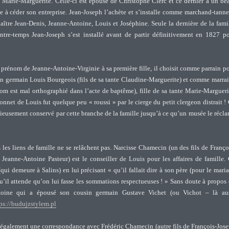
te Marie-Marguerite. Celle-ci est épouse de Christophe Clerc et ce dernier a un be
he à céder son entreprise. Jean-Joseph l’achète et s’installe comme marchand-tanne
aître Jean-Denis, Jeanne-Antoine, Louis et Joséphine. Seule la dernière de la fami
tre-temps Jean-Joseph s’est installé avant de partir définitivement en 1827 p
 prénom de Jeanne-Antoine-Virginie à sa première fille, il choisit comme parrain p
sin germain Louis Bourgeois (fils de sa tante Claudine-Marguerite) et comme marra
nom est mal orthographié dans l’acte de baptême), fille de sa tante Marie-Margueri
nnet de Louis fut quelque peu « roussi » par le cierge du petit clergeon distrait !
ieusement conservé par cette branche de la famille jusqu’à ce qu’un musée le récl
les liens de famille ne se relâchent pas. Narcisse Chamecin (un des fils de Franço
eanne-Antoine Pasteur) est le conseiller de Louis pour les affaires de famille.
(qui demeure à Salins) en lui précisant « qu’il fallait dire à son père (pour le mari
qu’il attende qu’on lui fasse les sommations respectueuses ! » Sans doute à propos
toine qui a épousé son cousin germain Gustave Vichet (ou Vichot – là au
ps://budujzstylem.pl
t également une correspondance avec Frédéric Chamecin (autre fils de François-Jos