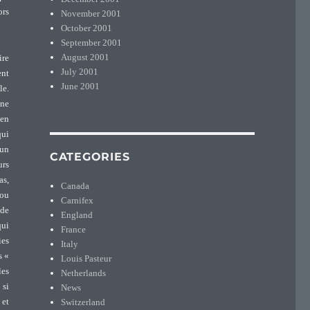
ors
November 2001
October 2001
September 2001
August 2001
ire
July 2001
ent
June 2001
le.
une
 en
qui
 un
CATEGORIES
urs
as,
Canada
fou
Carnifex
 de
England
qui
France
ies
Italy
s «
Louis Pasteur
les
Netherlands
 si
News
 et
Switzerland