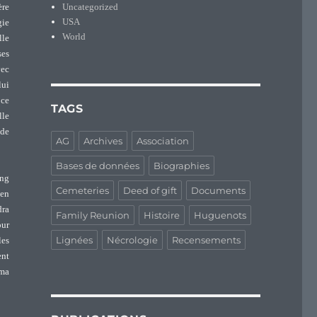
Uncategorized
ère
USA
gie
World
lle
ses
vec
lui
 ce
TAGS
lle
 de
AG
Archives
Association
Bases de données
Biographies
ong
Cemeteries
Deed of gift
Documents
ien
dra
Family Reunion
Histoire
Huguenots
our
Lignées
Nécrologie
Recensements
les
ent
 ma