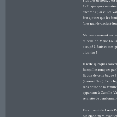
Plus près de nous, c’est
1921 quelques semaines 
encore : « j’ai vu les Va
faut ajouter que les fam
(mes grands-oncles) étud
Malheureusement ces rel
et celle de Marie-Louis
occupé à Paris et mes g
plus rien !
Il reste quelques souven
fiançailles rompues par l
fit don de cette bague à
(épouse Clerc). Cette b
sans doute de la famill
appartenu à Camille Val
serviette de pensionnaire
En souvenir de Louis Pa
Ma grand-mère, ayant ép