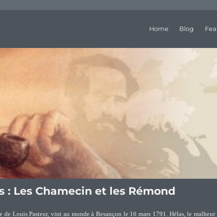
Home
Blog
Fea
ns : Les Chamecin et les Rémond
re de Louis Pasteur, vint au monde à Besançon le 16 mars 1791. Hélas, le malheur