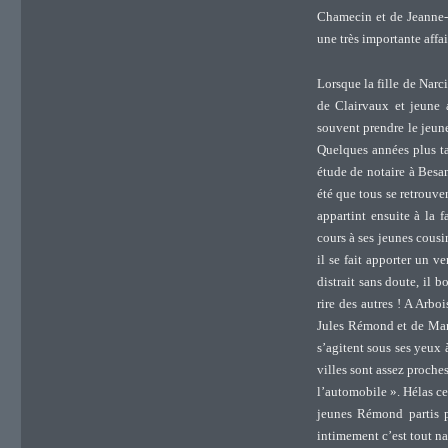
Chamecin et de Jeanne-A
une très importante affai
Lorsque la fille de Narc
de Clairvaux et jeune 
souvent prendre le jeun
Quelques années plus t
étude de notaire à Besan
été que tous se retrouve
appartint ensuite à la 
cours à ses jeunes cousi
il se fait apporter un v
distrait sans doute, il 
rire des autres ! A Arb
Jules Rémond et de Marg
s’agitent sous ses yeux à
villes sont assez proche
l’automobile ». Hélas ce
jeunes Rémond partis p
intimement c’est tout 