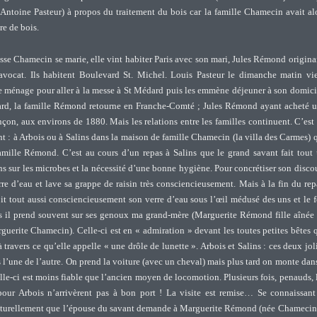
ntoine Pasteur) à propos du traitement du bois car la famille Chamecin avait al
re de bois.
isse Chamecin se marie, elle vint habiter Paris avec son mari, Jules Rémond origina
avocat. Ils habitent Boulevard St. Michel. Louis Pasteur le dimanche matin vi
e ménage pour aller à la messe à St Médard puis les emmène déjeuner à son domici
ard, la famille Rémond retourne en Franche-Comté ; Jules Rémond ayant acheté 
çon, aux environs de 1880. Mais les relations entre les familles continuent. C’est
nt : à Arbois ou à Salins dans la maison de famille Chamecin (la villa des Carmes) 
famille Rémond. C’est au cours d’un repas à Salins que le grand savant fait tout
ns sur les microbes et la nécessité d’une bonne hygiène. Pour concrétiser son disco
erre d’eau et lave sa grappe de raisin très consciencieusement. Mais à la fin du rep
boit tout aussi consciencieusement son verre d’eau sous l’œil médusé des uns et le 
ois il prend souvent sur ses genoux ma grand-mère (Marguerite Rémond fille aînée
uerite Chamecin). Celle-ci est en « admiration » devant les toutes petites bêtes 
 travers ce qu’elle appelle « une drôle de lunette ». Arbois et Salins : ces deux jol
s l’une de l’autre. On prend la voiture (avec un cheval) mais plus tard on monte dan
lle-ci est moins fiable que l’ancien moyen de locomotion. Plusieurs fois, penauds, 
our Arbois n’arrivèrent pas à bon port ! La visite est remise… Se connaissant
naturellement que l’épouse du savant demande à Marguerite Rémond (née Chamecin