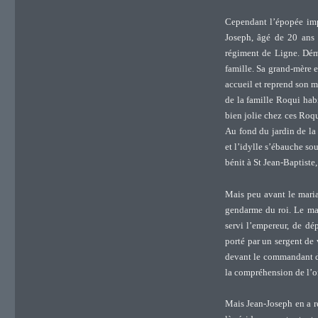
Cependant l’épopée impé
Joseph, âgé de 20 ans e
régiment de Ligne. Démo
famille. Sa grand-mère 
accueil et reprend son mé
de la famille Roqui habit
bien jolie chez ces Roqui
Au fond du jardin de la
et l’idylle s’ébauche so
bénit à St Jean-Baptiste
Mais peu avant le maria
gendarme du roi. Le mai
servi l’empereur, de dé
porté par un sergent de v
devant le commandant d’
la compréhension de l’of
Mais Jean-Joseph en a ret