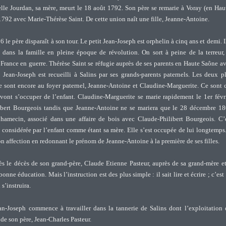
ielle Jourdan, sa mère, meurt le 18 août 1792. Son père se remarie à Voray (en Hau
792 avec Marie-Thérèse Saint. De cette union naît une fille, Jeanne-Antoine.
le père disparaît à son tour. Le petit Jean-Joseph est orphelin à cinq ans et demi. I
dans la famille en pleine époque de révolution. On sort à peine de la terreur,
 France en guerre. Thérèse Saint se réfugie auprès de ses parents en Haute Saône a
. Jean-Joseph est recueilli à Salins par ses grands-parents paternels. Les deux p
e sont encore au foyer paternel, Jeanne-Antoine et Claudine-Marguerite. Ce sont 
vont s’occuper de l’enfant. Claudine-Marguerite se marie rapidement le 1er févr
bert Bourgeois tandis que Jeanne-Antoine ne se mariera que le 28 décembre 1
hamecin, associé dans une affaire de bois avec Claude-Philibert Bourgeois. C’
 considérée par l’enfant comme étant sa mère. Elle s’est occupée de lui longtemps.
on affection en redonnant le prénom de Jeanne-Antoine à la première de ses filles.
ès le décès de son grand-père, Claude Etienne Pasteur, auprès de sa grand-mère et
bonne éducation. Mais l’instruction est des plus simple : il sait lire et écrire ; c’est
 s’instruira.
n-Joseph commence à travailler dans la tannerie de Salins dont l’exploitation 
e de son père, Jean-Charles Pasteur.