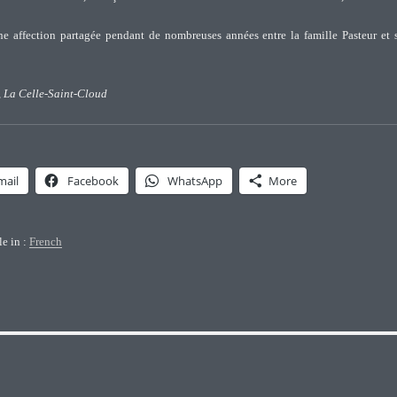
une affection partagée pendant de nombreuses années entre la famille Pasteur et 
 La Celle-Saint-Cloud
mail
Facebook
WhatsApp
More
le in :
French