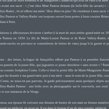
 le fils aîné de Jules Rémond et de Marguerite Chamecin qui écrit de Paris à sa mère
avant son sacre : « j’irai chez Mme Pasteur demain (la belle-fille du savant) » –
llery-Radot ; ils m’offrent ma mitre ! Bon dîner en plus ! Ils viendront à mon sacre ».
illes Pasteur et Vallery-Radot ont toujours ouvert leurs portes à leurs cousins Rém
iant à Paris.
ations si affectueuses devaient s’arrêter à la mort de mon arrière grand-mère en 1
e Pasteur en 1934. Le fils de Marie-Louise Pasteur et de René Vallery-Radot, t
rands-oncles en province se contentèrent de lettres de vœux jusqu’à la guerre et p
irs : des lettres, la bague de fiançailles offerte par Pasteur à sa première fiancé
es parents de la jeune fille, qui jugeaient ce jeune chercheur « sans avenir » ! Past
 sa cousine Joséphine Cornu. Celle-ci était la petite fille de Marie-Marguerite Past
ague fut donnée à ma grand-mère puis à ma mère – mais le nom de la jeune fille, co
e Cornu, ne nous est pas parvenu. Je garde précieusement aussi quelques objets ay
lery-Radot Pasteur : une boîte avec sa photographie sur le couvercle, son rond
 et son imitation de la Vierge.
steur, son épouse fit exécuter une dizaine de bustes de son mari en bronze numérot
ousé un médecin, en reçut un. Il est dans le bureau d’un de mes cousins, médecin.