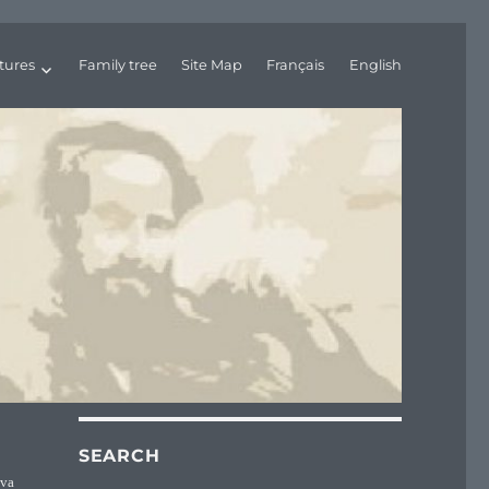
tures
Family tree
Site Map
Français
English
SEARCH
 va