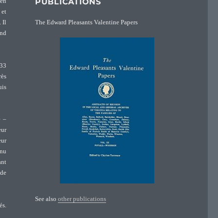
PUBLICATIONS
 en
 et
The Edward Pleasants Valentine Papers
 Il
ond
933
rès
uis
e –
eur
eur
nnu
ant
 de
See also
other publications
és.