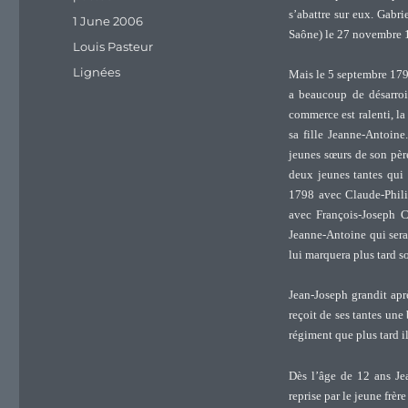
s’abattre sur eux. Gabr
Posted
1 June 2006
Saône) le 27 novembre 1
on
Categories
Louis Pasteur
Tags
Lignées
Mais le 5 septembre 1796 
a beaucoup de désarroi 
commerce est ralenti, la
sa fille Jeanne-Antoine
jeunes sœurs de son pèr
deux jeunes tantes qui 
1798 avec Claude-Phili
avec François-Joseph C
Jeanne-Antoine qui sera
lui marquera plus tard s
Jean-Joseph grandit apr
reçoit de ses tantes une 
régiment que plus tard il
Dès l’âge de 12 ans Jea
reprise par le jeune frèr