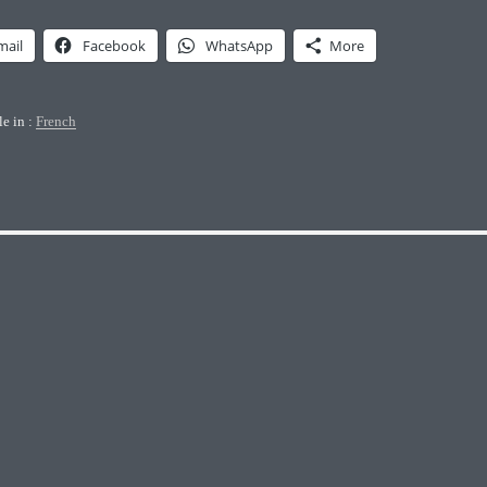
mail
Facebook
WhatsApp
More
le in :
French