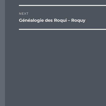
post:
NEXT
Généalogie des Roqui – Roquy
Next
post: