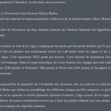
tiquement à l’abandon. A cette date, en accord avec:
ur, le Professeur Louis Pasteur-Vallery-Radot,
ciété des amis de la maison paternelle à Arbois et de la maison natale à Dole, Monsi
ociété de Viticulture du Jura, membre éminent de l’Institut National des Appellati
ard,
 remise en état de la vigne, remplaçant les pieds par des pieds fortifiés par le por
t elle est plantée aux écartements étroits de 1,40 mètre entre les lignes et de 1
a ligne. Cela représente 5952 pieds par hectare. Cette densité de plantation éle
e la vendange. Dans la vigne historique de Louis Pasteur, les cépages qui sont étab
nc (540 pieds), le Poulsard ( 540 pieds), le Pinot noir (540 pieds), le Savagnin (
rousseau.
 aujourd’hui la propriété de l’Académie des Sciences, elle est cultivée et entrete
i Maire qui réalise un assemblage des différents cépages qu’elle comporte, ce qui f
in et sa capacité à vieillir plusieurs dizaines d’années. L’âge avancé de la vigne
ellence du terroir contribuent tous les ans à faire du produit élaboré avec ses raisins
 bien typique du vignoble jurassien.