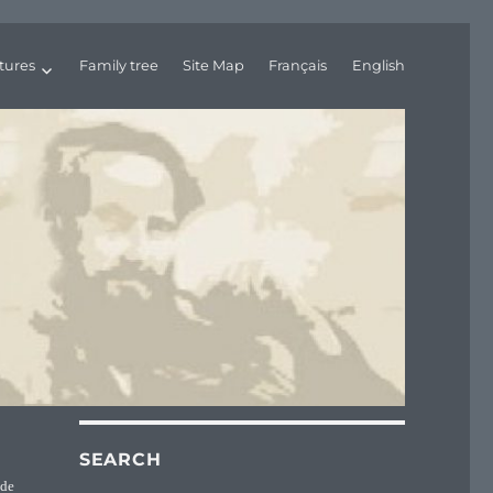
tures
Family tree
Site Map
Français
English
SEARCH
 de