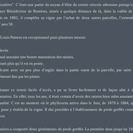
sières”. C’était une partie du noyau d’élite du terroir viticole arboisien puisqu’e
aye Bénédictine de Rosières, située à quelque distance de là, dans la vallée de
s en 1892, il compléta sa vigne par l’achat de deux autres parcelles, l’ensem
 ares 50.
e Louis Pasteur est exceptionnel pour plusieurs raisons:
élevée
sud assurant une bonne maturation des raisins,
tant plus qu’il est en pente,
calcaire avec un peu plus d’argile dans la partie ouest de la parcelle, par suite
ments fins par les pluies.
ssant ce terroir facile d’accès, a pu se livrer facilement et de façon sûre à 
tation. En effet, tous les ans, il était certain d’avoir des raisins bien mûrs assurant
ualité. C’est au moment où le phylloxera arriva dans le Jura, de 1879 à 1884, 
s pour y établir de la vigne. Il dut procéder à l’établissement de pieds greffés co
ion.
ières a comporté deux générations de pieds greffés. La première dura jusqu’en 1