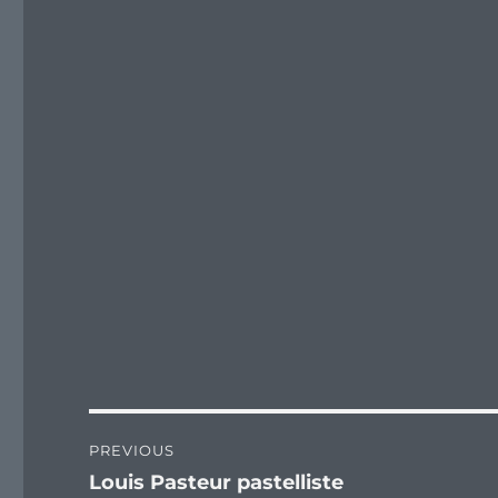
Post
PREVIOUS
navigation
Louis Pasteur pastelliste
Previous