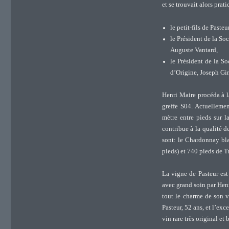
et se trouvait alors pra
le petit-fils de Paste
le Président de la So
Auguste Vantard,
le Président de la S
d’Origine, Joseph Gir
Henri Maire procéda à la
greffe S04. Actuellemen
mètre entre pieds sur l
contribue à la qualité d
sont: le Chardonnay bla
pieds) et 740 pieds de T
La vigne de Pasteur est
avec grand soin par Henr
tout le charme de son v
Pasteur, 52 ans, et l’exc
vin rare très original et