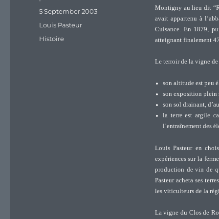
Montigny au lieu dit “Ro
Posted
5 September 2003
avait appartenu à l’abb
on
Categories
Louis Pasteur
Cuisance.
En 1879, pui
Tags
Histoire
atteignant finalement 47
Le terroir de la vigne d
son altitude est peu 
son exposition plein 
son sol drainant, d’au
la terre est argile 
l’entraînement des élé
Louis Pasteur en choisi
expériences sur la fermen
production de vin de q
Pasteur acheta ses terre
les viticulteurs de la rég
La vigne du Clos de Ros