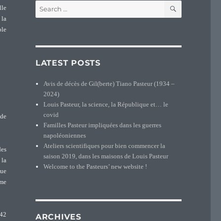
SEARCH
Search
lle
for:
 la
ble
LATEST POSTS
Avis de décès de Gil(berte) Tiano Pasteur (1934 –
2024)
Louis Pasteur, la science, la République et… le
covid
 de
Familles Pasteur impliquées dans les guerres
napoléoniennes
Ateliers scientifiques pour bien commencer la
des
saison 2019, dans les maisons de Louis Pasteur
 la
Welcome to the Pasteurs’ new website !
que
mme
942
ARCHIVES