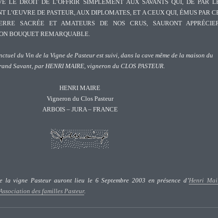
VÉ LE DROIT DE L’OFFRIR SIMPLEMENT AUX SAVANTS QUI, DE PAR L
 L’ŒUVRE DE PASTEUR, AUX DIPLOMATES, ET A CEUX QUI, ÉMUS PAR C
TERRE SACRÉE ET AMATEURS DE NOS CRUS, SAURONT APPRÉCIE
SON BOUQUET REMARQUABLE.
nctuel du Vin de la Vigne de Pasteur est suivi, dans la cave même de la maison du
rand Savant, par HENRI MAIRE, vigneron du CLOS PASTEUR.
HENRI MAIRE
Vigneron du Clos Pasteur
ARBOIS – JURA – FRANCE
e la vigne Pasteur auront lieu le 6 Septembre 2003 en présence d’
Henri Mai
ssociation des familles Pasteur
.