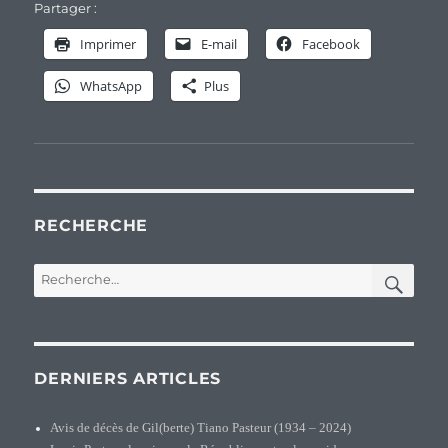
Partager :
Imprimer
E-mail
Facebook
WhatsApp
Plus
RECHERCHE
REC
Recherche
pour :
DERNIERS ARTICLES
Avis de décès de Gil(berte) Tiano Pasteur (1934 – 2024)