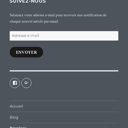
SUIVEZ-NOUS
Saisissez votre adresse e-mail pour recevoir une notification de
chaque nouvel article par email.
Adresse
e-
mail
ENVOYER
Voir
Voir
le
le
profil
profil
de
de
galaxiepasteur
112462204827863790232
sur
sur
Accueil
Facebook
Google+
Blog
ouvrir