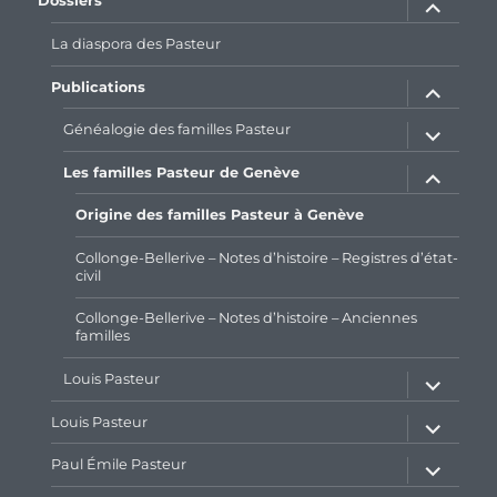
Dossiers
le
sous-
menu
La diaspora des Pasteur
ouvrir
Publications
le
sous-
menu
ouvrir
Généalogie des familles Pasteur
le
sous-
menu
ouvrir
Les familles Pasteur de Genève
le
sous-
menu
Origine des familles Pasteur à Genève
Collonge-Bellerive – Notes d’histoire – Registres d’état-
civil
Collonge-Bellerive – Notes d’histoire – Anciennes
familles
ouvrir
Louis Pasteur
le
sous-
menu
ouvrir
Louis Pasteur
le
sous-
menu
ouvrir
Paul Émile Pasteur
le
sous-